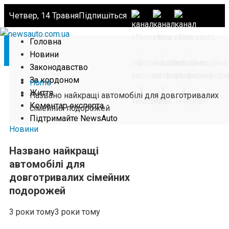
Четвер, 14 Травня
Підпишіться
Головна
Новини
Законодавство
За кордоном
Home
Життя
Названо найкращі автомобілі для довготривалих
Коментар експерта
сімейних подорожей
Підтримайте NewsAuto
Новини
Названо найкращі
автомобілі для
довготривалих сімейних
подорожей
3 роки тому
3 роки тому