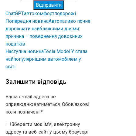
Відправити
ChatGPT
авто
комфорт
подорожі
Попередня новина
Автопаливо почне
дорожчати найближчими днями:
причина – повернення довоєнних
податків
Наступна новина
Tesla Model Y стала
найпопулярнішим автомобілем у
світі
Залишити відповідь
Ваша e-mail адреса не
оприлюднюватиметься.
Обов’язкові
поля позначені
*
Зберегти моє ім’я, електронну
адресу та веб-сайт у цьому браузері