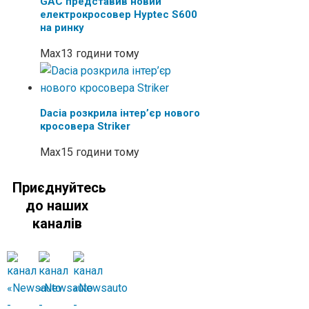
GAC представив новий
електрокросовер Hyptec S600
на ринку
Max
13 години тому
Dacia розкрила інтер’єр нового
кросовера Striker
Max
15 години тому
Приєднуйтесь
до наших
каналів