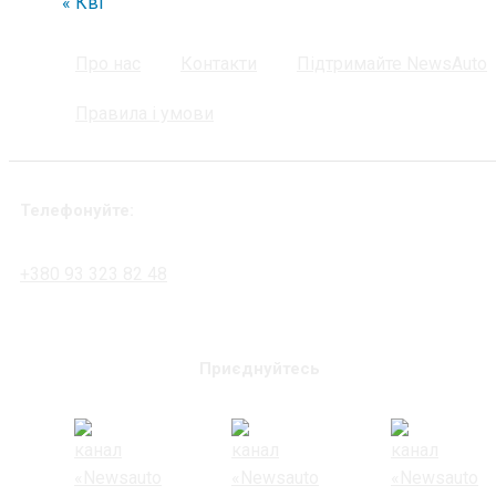
« Кві
Про нас
Контакти
Підтримайте NewsAuto
Правила і умови
Телефонуйте:
+380 93 323 82 48
Приєднуйтесь