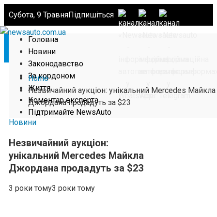
Субота, 9 Травня
Підпишіться
Головна
Новини
Законодавство
За кордоном
Home
Життя
Незвичайний аукціон: унікальний Mercedes Майкла
Коментар експерта
Джордана продадуть за $23
Підтримайте NewsAuto
Новини
Незвичайний аукціон:
унікальний Mercedes Майкла
Джордана продадуть за $23
3 роки тому
3 роки тому