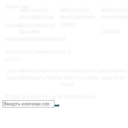
Пишіть нам:
newsauto.inf@gmail.com
reklama.newsauto@gmail.com
м.Київ, пров.Лобачевського, 7,
а/с 210
Ідентифікатор вебсайту "newsauto.com.ua Інформаційна
автоплатформа" в Реєстрі суб'єктів у сфері медіа: R-40 -
01678
© 2026 newsauto.com.ua. All Right Reserved.