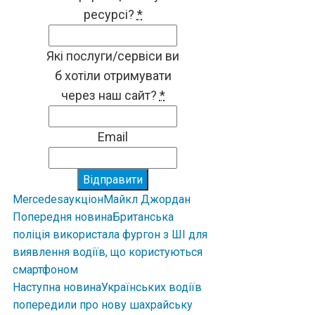
ресурсі?
*
Які послуги/сервіси ви
б хотіли отримувати
через наш сайт?
*
Email
Відправити
Mercedes
аукціон
Майкл Джордан
Попередня новина
Британська
поліція використала фургон з ШІ для
виявлення водіїв, що користуються
смартфоном
Наступна новина
Українських водіїв
попередили про нову шахрайську