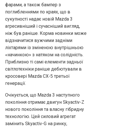
фарами, а також бампер з
поглибленнями по краях, що в
сукупності надає новій Mazda 3
агресивніший і сучасніший вигляд,
ніж був раніше. Корма новинки може
відзначитися вужчими задніми
ліхтарями із зміненою внутрішньою
«начинкою» з натяком на солідність.
Приблизно ті самі елементи задньої
світлотехніки раніше дебютували в
кросовері Mazda CX-5 третьої
генерації.
Очікується, що Mazda 3 наступного
покоління отримає двигун Skyactiv-Z
нового покоління та власну гібридну
технологію. Цей силовий агрегат
замінить Skyactiv-G на ринку,