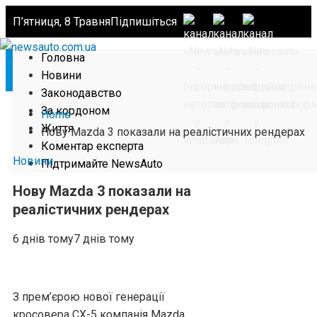
П’ятниця, 8 Травня
Підпишіться
Головна
Новини
Законодавство
За кордоном
Home
Життя
Нову Mazda 3 показали на реалістичних рендерах
Коментар експерта
Новини
Підтримайте NewsAuto
Нову Mazda 3 показали на
реалістичних рендерах
6 днів тому
7 днів тому
З прем’єрою нової генерації
кросовера CX-5 компанія Mazda