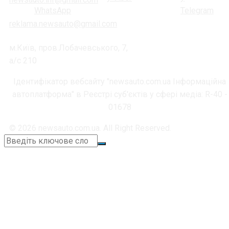
reklama.newsauto@gmail.com
м.Київ, пров.Лобачевського, 7,
а/с 210
Ідентифікатор вебсайту "newsauto.com.ua Інформаційна
автоплатформа" в Реєстрі суб'єктів у сфері медіа: R-40 -
01678
© 2026 newsauto.com.ua. All Right Reserved.