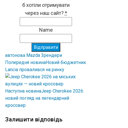
б хотіли отримувати
через наш сайт?
*
Name
Відправити
авто
нова Mazda 3
рендери
Попередня новина
Новий бюджетник
Lancia провалився на ринку
Наступна новина
Jeep Cherokee 2026:
новий погляд на легендарний
кросовер
Залишити відповідь