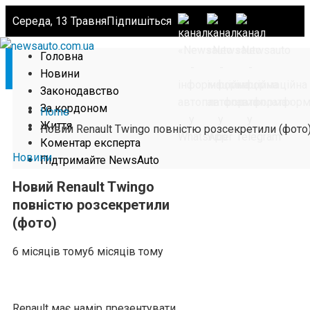
Середа, 13 Травня
Підпишіться
Головна
Новини
Законодавство
За кордоном
Home
Життя
Новий Renault Twingo повністю розсекретили (фото
Коментар експерта
Новини
Підтримайте NewsAuto
Новий Renault Twingo
повністю розсекретили
(фото)
6 місяців тому
6 місяців тому
Renault має намір презентувати