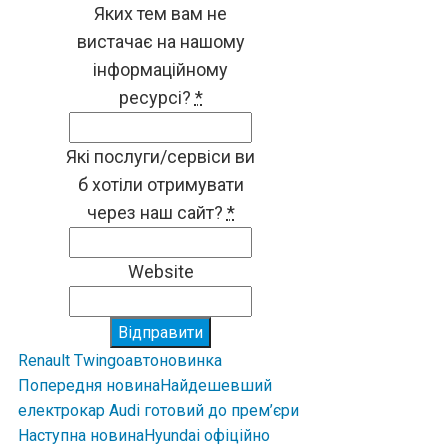
Яких тем вам не
вистачає на нашому
інформаційному
ресурсі?
*
Які послуги/сервіси ви
б хотіли отримувати
через наш сайт?
*
Website
Відправити
Renault Twingo
авто
новинка
Попередня новина
Найдешевший
електрокар Audi готовий до прем’єри
Наступна новина
Hyundai офіційно