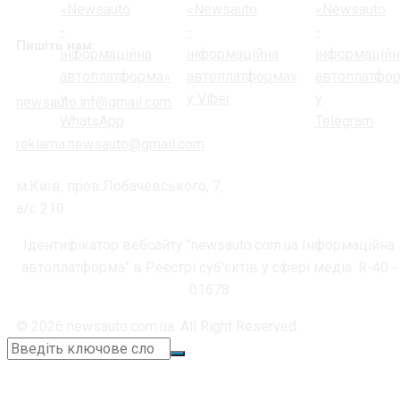
Пишіть нам:
newsauto.inf@gmail.com
reklama.newsauto@gmail.com
м.Київ, пров.Лобачевського, 7,
а/с 210
Ідентифікатор вебсайту "newsauto.com.ua Інформаційна
автоплатформа" в Реєстрі суб'єктів у сфері медіа: R-40 -
01678
© 2026 newsauto.com.ua. All Right Reserved.