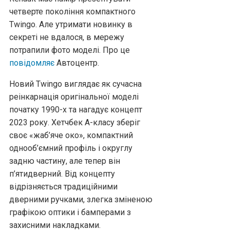
четверте покоління компактного
Twingo. Але утримати новинку в
секреті не вдалося, в мережу
потрапили фото моделі. Про це
повідомляє
Автоцентр.
Новий Twingo виглядає як сучасна
реінкарнація оригінальної моделі
початку 1990-х та нагадує концепт
2023 року. Хетчбек А-класу зберіг
своє «жаб’яче око», компактний
однооб’ємний профіль і округлу
задню частину, але тепер він
п’ятидверний. Від концепту
відрізняється традиційними
дверними ручками, злегка зміненою
графікою оптики і бамперами з
захисними накладками.