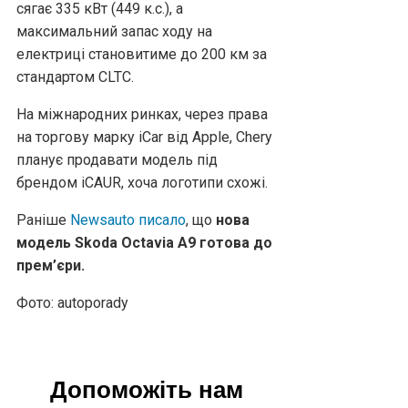
сягає 335 кВт (449 к.с.), а
максимальний запас ходу на
електриці становитиме до 200 км за
стандартом CLTC.
На міжнародних ринках, через права
на торгову марку iCar від Apple, Chery
планує продавати модель під
брендом iCAUR, хоча логотипи схожі.
Раніше
Newsauto писало
, що
нова
модель Skoda Octavia A9 готова до
прем’єри.
Фото: autoporady
Допоможіть нам