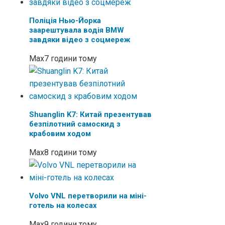
Поліція Нью-Йорка
заарештувала водія BMW
завдяки відео з соцмереж
Max
7 години тому
Shuanglin K7: Китай презентував
безпілотний самоскид з
крабовим ходом
Max
8 години тому
Volvo VNL перетворили на міні-
готель на колесах
Max
9 години тому