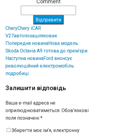
Comment
Відправити
Chery
Chery iCAR
V27
авто
позашляховик
Попередня новина
Нова модель
Skoda Octavia A9 готова до прем’єри
Наступна новина
Ford анонсує
революційний електромобіль:
подробиці
Залишити відповідь
Ваша e-mail адреса не
оприлюднюватиметься.
Обов’язкові
поля позначені
*
Зберегти моє ім’я, електронну