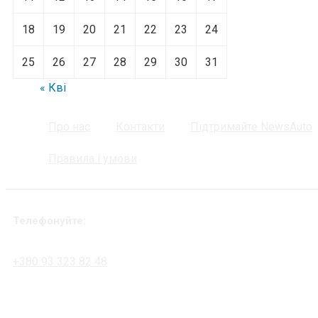
18
19
20
21
22
23
24
25
26
27
28
29
30
31
« Кві
Про нас
Контакти
Підтримайте NewsAuto
Правила і умови
Телефонуйте:
+380 93 323 82 48