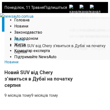
Понеділок, 11 Травня
Підпишіться
Головна
Новини
Законодавство
За кордоном
Home
Життя
Новий SUV від Chery з’явиться в Дубаї на початку
Коментар експерта
серпня
Підтримайте NewsAuto
Новини
Новий SUV від Chery
з’явиться в Дубаї на початку
серпня
9 місяців тому
9 місяців тому