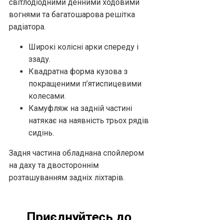
світлодіодними денними ходовими
вогнями та багатошарова решітка
радіатора.
Широкі колісні арки спереду і
ззаду.
Квадратна форма кузова з
покращеними п’ятиспицевими
колесами.
Камуфляж на задній частині
натякає на наявність трьох рядів
сидінь.
Задня частина обладнана спойлером
на даху та двостороннім
розташуванням задніх ліхтарів.
Приєднуйтесь до