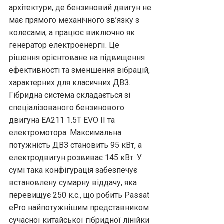
архітектури, де бензиновий двигун не
має прямого механічного зв’язку з
колесами, а працює виключно як
генератор електроенергії. Це
рішення орієнтоване на підвищення
ефективності та зменшення вібрацій,
характерних для класичних ДВЗ.
Гібридна система складається зі
спеціалізованого бензинового
двигуна EA211 1.5T EVO II та
електромотора. Максимальна
потужність ДВЗ становить 95 кВт, а
електродвигун розвиває 145 кВт. У
сумі така конфігурація забезпечує
встановлену сумарну віддачу, яка
перевищує 250 к.с., що робить Passat
ePro найпотужнішим представником
сучасної китайської гібридної лінійки