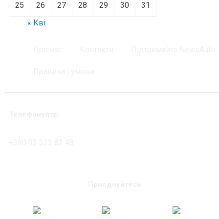
25
26
27
28
29
30
31
« Кві
Про нас
Контакти
Підтримайте NewsAuto
Правила і умови
Телефонуйте:
+380 93 323 82 48
Приєднуйтесь