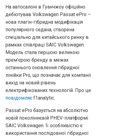
На автосалоні в Гуанчжоу офіційно
дебютував Volkswagen Passat ePro –
нова плагін-гібридна модифікація
популярного седана, створена
спеціально для китайського ринку в
рамках співпраці SAIC Volkswagen.
Модель стала першою великою
прем’єрою бренду в межах
останнього оновлення гібридної
лінійки Pro, що позначає для компанії
вихід на новий рівень
електрифікованих технологій. Про це
повідомляє
f1analytic.
Passat ePro базується на абсолютно
новій поколіннєвій PHEV-платформі
SAIC Volkswagen. Її особливістю є
використання послідовної гібридної