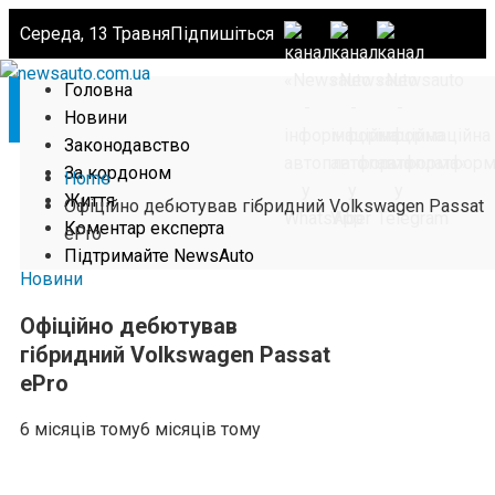
Середа, 13 Травня
Підпишіться
Головна
Новини
Законодавство
За кордоном
Home
Життя
Офіційно дебютував гібридний Volkswagen Passat
Коментар експерта
ePro
Підтримайте NewsAuto
Новини
Офіційно дебютував
гібридний Volkswagen Passat
ePro
6 місяців тому
6 місяців тому