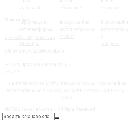
Пишіть нам:
newsauto.inf@gmail.com
reklama.newsauto@gmail.com
м.Київ, пров.Лобачевського, 7,
а/с 210
Ідентифікатор вебсайту "newsauto.com.ua Інформаційна
автоплатформа" в Реєстрі суб'єктів у сфері медіа: R-40 -
01678
© 2026 newsauto.com.ua. All Right Reserved.