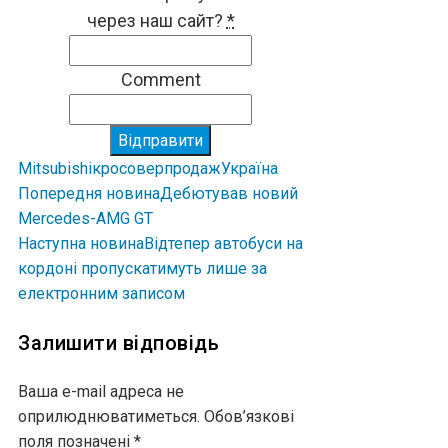
через наш сайт?
*
Comment
Відправити
Mitsubishi
кросовер
продаж
Україна
Попередня новина
Дебютував новий
Mercedes-AMG GT
Наступна новина
Відтепер автобуси на
кордоні пропускатимуть лише за
електронним записом
Залишити відповідь
Ваша e-mail адреса не
оприлюднюватиметься.
Обов’язкові
поля позначені
*