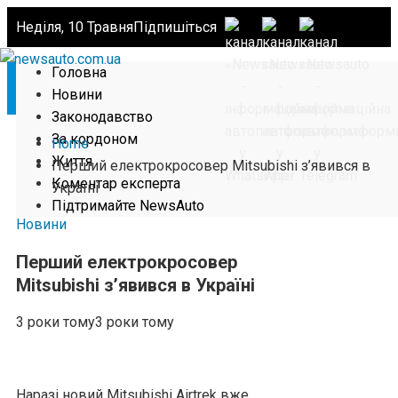
Неділя, 10 Травня
Підпишіться
Головна
Новини
Законодавство
За кордоном
Home
Життя
Перший електрокросовер Mitsubishi з’явився в
Коментар експерта
Україні
Підтримайте NewsAuto
Новини
Перший електрокросовер
Mitsubishi з’явився в Україні
3 роки тому
3 роки тому
Наразі новий Mitsubishi Airtrek вже