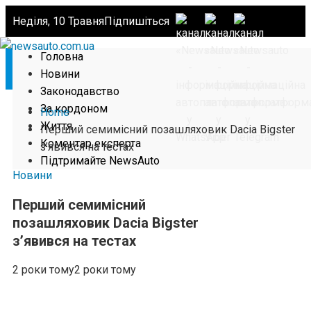
Неділя, 10 Травня
Підпишіться
Головна
Новини
Законодавство
За кордоном
Home
Життя
Перший семимісний позашляховик Dacia Bigster
Коментар експерта
з’явився на тестах
Підтримайте NewsAuto
Новини
Перший семимісний
позашляховик Dacia Bigster
з’явився на тестах
2 роки тому
2 роки тому