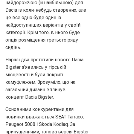
найдорожчою (й найбільшою) для
Dacia із коли-небудь створених, але
це все одно буде один із
найдоступніших варіантів у своїй
категорії. Крім того, в нього буде
опція розміщення третього ряду
сидінь.
Наразі два прототипи нового Dacia
Bigster з’явились у гірській
місцевості й були покриті
камуфляжем. Зрозуміло, що на
загальний дизайн вплинув
концепт Dacia Bigster.
Основними конкурентами для
новинки вважаються SEAT Tarraco,
Peugeot 5008 і Skoda Kodiaq. За
припущеннями, топова версія Bigster