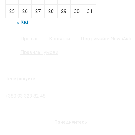
25
26
27
28
29
30
31
« Кві
Про нас
Контакти
Підтримайте NewsAuto
Правила і умови
Телефонуйте:
+380 93 323 82 48
Приєднуйтесь