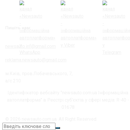
Пишіть нам:
newsauto.inf@gmail.com
reklama.newsauto@gmail.com
м.Київ, пров.Лобачевського, 7,
а/с 210
Ідентифікатор вебсайту "newsauto.com.ua Інформаційна
автоплатформа" в Реєстрі суб'єктів у сфері медіа: R-40 -
01678
© 2026 newsauto.com.ua. All Right Reserved.