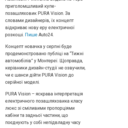
приголомшливий купе-
позашляховик PURA Vision. За
словами дизайнерів, їх концепт
відкриває нову еру електричної
розкоші.
Пише
Аuto24.
Концепт новачка у серпні буде
продемонстровано публіці на “Тижні
автомобілів” у Монтереї. Щоправда,
керівники дизайн-студії не озвучили,
чи є шанси дійти PURA Vision до
серійної моделі.
PURA Vision – яскрава інтерпретація
електричного позашляховика класу
люкс зі сміливими пропорціями
кабіни та задньої частини, що
поєднують у собі непідвладну часу