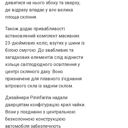
дивитися на нього збоку та зверху,
де відразу впадає у вічі велика
площа скління.
Також додає привабливості
встановлений комплект масивних
23-дюймових коліс, взутих у шини із
білою смугою. До звабливих та
загадкових елементів слід віднести
кільце світлодіодного освітлення у
центрі скляного даху. Воно
призначене для плавного з’єднання
вітрового скла із заднім склом.
Дизайнери Pininfarina надали
дверцятам конфігурацію крил чайки.
Вони у поєднанні з центральною
безколонною конструкцією
автомобіля забезпечують