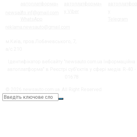
newsauto.inf@gmail.com
reklama.newsauto@gmail.com
м.Київ, пров.Лобачевського, 7,
а/с 210
Ідентифікатор вебсайту "newsauto.com.ua Інформаційна
автоплатформа" в Реєстрі суб'єктів у сфері медіа: R-40 -
01678
© 2026 newsauto.com.ua. All Right Reserved.