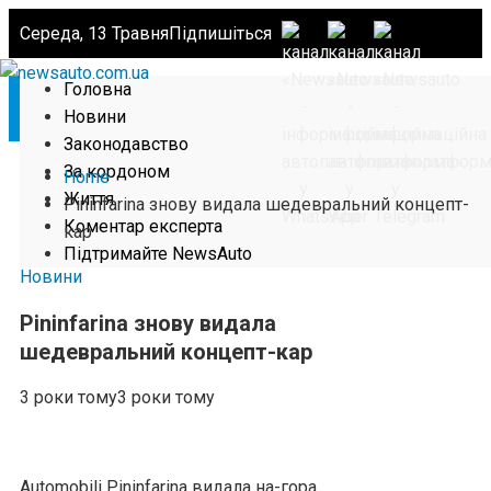
Середа, 13 Травня
Підпишіться
Головна
Новини
Законодавство
За кордоном
Home
Життя
Pininfarina знову видала шедевральний концепт-
Коментар експерта
кар
Підтримайте NewsAuto
Новини
Pininfarina знову видала
шедевральний концепт-кар
3 роки тому
3 роки тому
Automobili Pininfarina видала на-гора