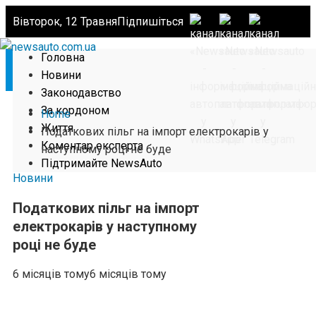
Вівторок, 12 Травня
Підпишіться
Головна
Новини
Законодавство
За кордоном
Home
Життя
Податкових пільг на імпорт електрокарів у
Коментар експерта
наступному році не буде
Підтримайте NewsAuto
Новини
Податкових пільг на імпорт
електрокарів у наступному
році не буде
6 місяців тому
6 місяців тому