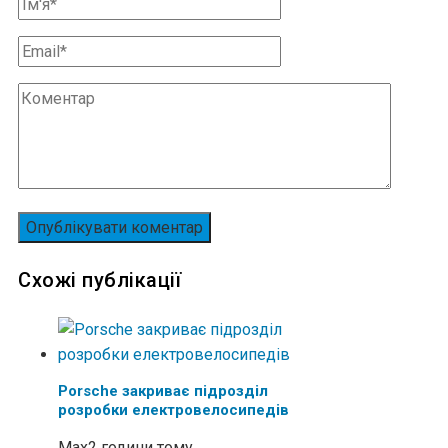
Схожі публікації
Porsche закриває підрозділ
розробки електровелосипедів
Max
2 години тому