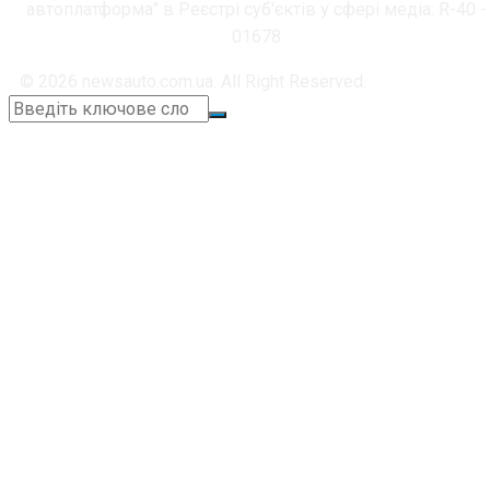
автоплатформа" в Реєстрі суб'єктів у сфері медіа: R-40 -
01678
© 2026 newsauto.com.ua. All Right Reserved.