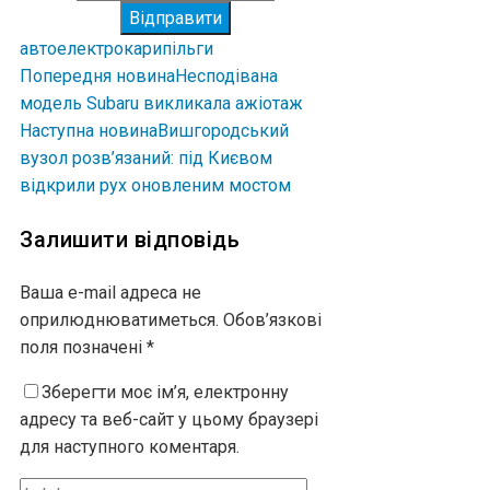
Відправити
авто
електрокари
пільги
Попередня новина
Несподівана
модель Subaru викликала ажіотаж
Наступна новина
Вишгородський
вузол розв’язаний: під Києвом
відкрили рух оновленим мостом
Залишити відповідь
Ваша e-mail адреса не
оприлюднюватиметься.
Обов’язкові
поля позначені
*
Зберегти моє ім’я, електронну
адресу та веб-сайт у цьому браузері
для наступного коментаря.