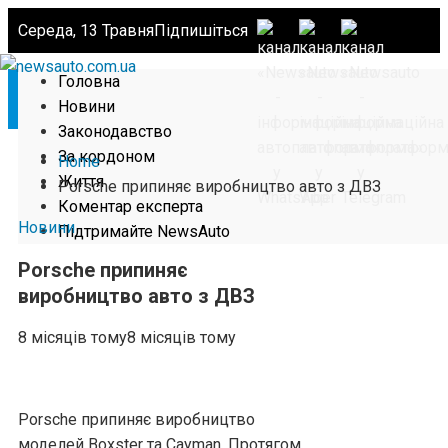
Середа, 13 Травня
Підпишіться
Головна
Новини
Законодавство
За кордоном
Home
Життя
Porsche припиняє виробництво авто з ДВЗ
Коментар експерта
Новини
Підтримайте NewsAuto
Porsche припиняє
виробництво авто з ДВЗ
8 місяців тому
8 місяців тому
Porsche припиняє виробництво
моделей Boxster та Cayman. Протягом