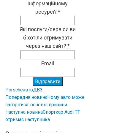
інформаційному
ресурсі?
*
Які послуги/сервіси ви
б хотіли отримувати
через наш сайт?
*
Email
Відправити
Porsche
авто
ДВЗ
Попередня новина
Чому авто може
загорітися: основні причини
Наступна новина
Спорткар Audi TT
отримає наступника