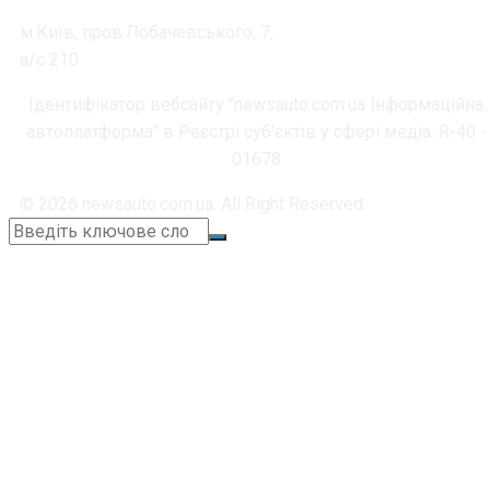
м.Київ, пров.Лобачевського, 7,
а/с 210
Ідентифікатор вебсайту "newsauto.com.ua Інформаційна
автоплатформа" в Реєстрі суб'єктів у сфері медіа: R-40 -
01678
© 2026 newsauto.com.ua. All Right Reserved.