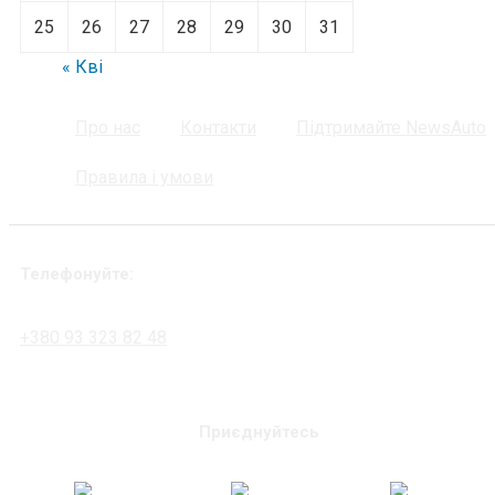
25
26
27
28
29
30
31
« Кві
Про нас
Контакти
Підтримайте NewsAuto
Правила і умови
Телефонуйте:
+380 93 323 82 48
Приєднуйтесь