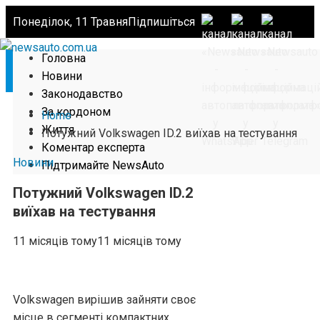
Понеділок, 11 Травня
Підпишіться
Головна
Новини
Законодавство
За кордоном
Home
Життя
Потужний Volkswagen ID.2 виїхав на тестування
Коментар експерта
Новини
Підтримайте NewsAuto
Потужний Volkswagen ID.2
виїхав на тестування
11 місяців тому
11 місяців тому
Volkswagen вирішив зайняти своє
місце в сегменті компактних