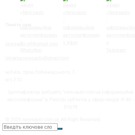
Пишіть нам:
newsauto.inf@gmail.com
reklama.newsauto@gmail.com
м.Київ, пров.Лобачевського, 7,
а/с 210
Ідентифікатор вебсайту "newsauto.com.ua Інформаційна
автоплатформа" в Реєстрі суб'єктів у сфері медіа: R-40 -
01678
© 2026 newsauto.com.ua. All Right Reserved.