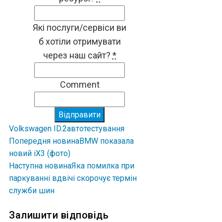
Які послуги/сервіси ви
б хотіли отримувати
через наш сайт?
*
Comment
Відправити
Volkswagen ID.2
авто
тестування
Попередня новина
BMW показала
новий iX3 (фото)
Наступна новина
Яка помилка при
паркуванні вдвічі скорочує термін
служби шин
Залишити відповідь