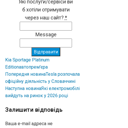
Які послуги/сервіси ви
б хотіли отримувати
через наш сайт?
*
Message
Відправити
Kia Sportage Platinum
Edition
авто
прем'єра
Попередня новина
Tesla розпочала
офіційну діяльність у Словаччині
Наступна новина
Які електромобілі
вийдуть на ринок у 2026 році
Залишити відповідь
Ваша e-mail адреса не