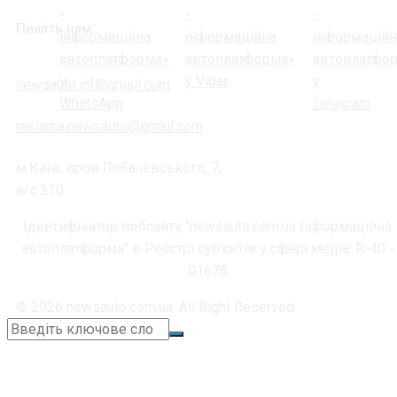
Пишіть нам:
newsauto.inf@gmail.com
reklama.newsauto@gmail.com
м.Київ, пров.Лобачевського, 7,
а/с 210
Ідентифікатор вебсайту "newsauto.com.ua Інформаційна
автоплатформа" в Реєстрі суб'єктів у сфері медіа: R-40 -
01678
© 2026 newsauto.com.ua. All Right Reserved.