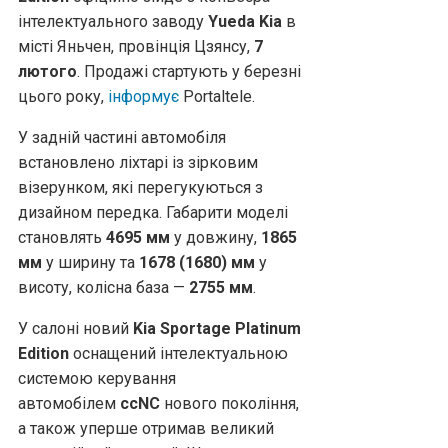
інтелектуального заводу
Yueda Kia
в
місті Яньчен, провінція Цзянсу,
7
лютого
. Продажі стартують у березні
цього року,
інформує
Рortaltele.
У задній частині автомобіля
встановлено ліхтарі із зірковим
візерунком, які перегукуються з
дизайном передка. Габарити моделі
становлять
4695 мм
у довжину,
1865
мм
у ширину та
1678 (1680) мм
у
висоту, колісна база —
2755 мм
.
У салоні новий
Kia Sportage Platinum
Edition
оснащений інтелектуальною
системою керування
автомобілем
ccNC
нового покоління,
а також уперше отримав великий