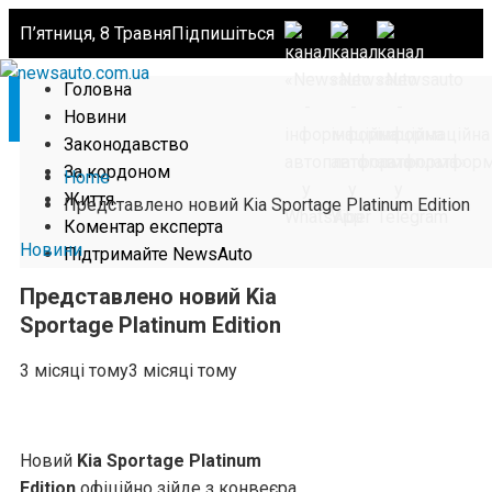
П’ятниця, 8 Травня
Підпишіться
Головна
Новини
Законодавство
За кордоном
Home
Життя
Представлено новий Kia Sportage Platinum Edition
Коментар експерта
Новини
Підтримайте NewsAuto
Представлено новий Kia
Sportage Platinum Edition
3 місяці тому
3 місяці тому
Новий
Kia Sportage Platinum
Edition
офіційно зійде з конвеєра