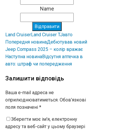
Name
Відправити
Land Cruiser
Land Cruiser TJ
авто
Попередня новина
Дебютував новий
Jeep Compass 2025 – колір вражає
Наступна новина
Відсутня аптечка в
авто: штраф чи попередження
Залишити відповідь
Ваша e-mail адреса не
оприлюднюватиметься.
Обов’язкові
поля позначені
*
Зберегти моє ім’я, електронну
адресу та веб-сайт у цьому браузері