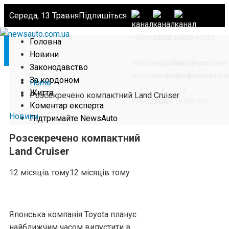
Середа, 13 Травня
Підпишіться
Головна
Новини
Законодавство
За кордоном
Home
Життя
Розсекречено компактний Land Cruiser
Коментар експерта
Новини
Підтримайте NewsAuto
Розсекречено компактний
Land Cruiser
12 місяців тому
12 місяців тому
Японська компанія Toyota планує
найближчим часом випустити в