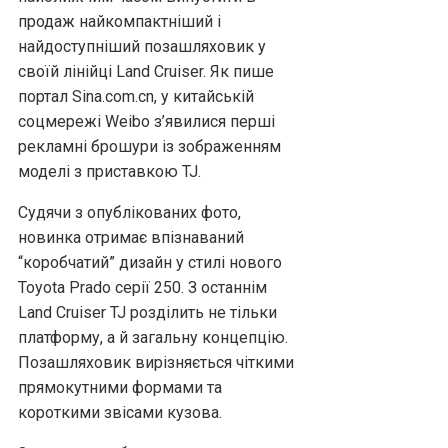
продаж найкомпактніший і
найдоступніший позашляховик у
своїй лінійці Land Cruiser. Як пише
портал Sina.com.cn, у китайській
соцмережі Weibo з’явилися перші
рекламні брошури із зображенням
моделі з приставкою TJ.
Судячи з опублікованих фото,
новинка отримає впізнаваний
“коробчатий” дизайн у стилі нового
Toyota Prado серії 250. З останнім
Land Cruiser TJ розділить не тільки
платформу, а й загальну концепцію.
Позашляховик вирізняється чіткими
прямокутними формами та
короткими звісами кузова.