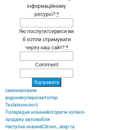
інформаційному
ресурсі?
*
Які послуги/сервіси ви
б хотіли отримувати
через наш сайт?
*
Comment
Відправити
самокероване
водіння
суперкомп'ютер
Tesla
технології
Попередня новина
Алгоритм купівлі-
продажу автомобіля
Наступна новина
Citroen, Jeep та