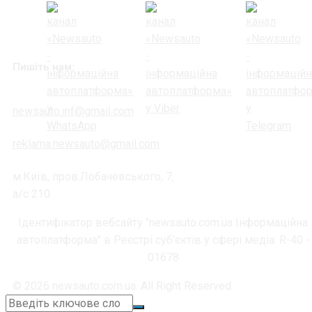
Пишіть нам:
newsauto.inf@gmail.com
reklama.newsauto@gmail.com
м.Київ, пров.Лобачевського, 7,
а/с 210
Ідентифікатор вебсайту "newsauto.com.ua Інформаційна
автоплатформа" в Реєстрі суб'єктів у сфері медіа: R-40 -
01678
© 2026 newsauto.com.ua. All Right Reserved.