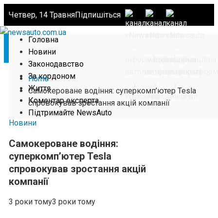
Четвер, 14 Травня
Підпишіться
Головна
Новини
Законодавство
За кордоном
Home
Життя
Самокероване водіння: суперкомп’ютер Tesla
Коментар експерта
спровокував зростання акцій компанії
Підтримайте NewsAuto
Новини
Самокероване водіння:
суперкомп’ютер Tesla
спровокував зростання акцій
компанії
3 роки тому
3 роки тому