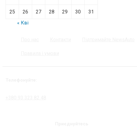
25
26
27
28
29
30
31
« Кві
Про нас
Контакти
Підтримайте NewsAuto
Правила і умови
Телефонуйте:
+380 93 323 82 48
Приєднуйтесь