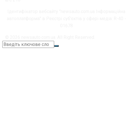
Ідентифікатор вебсайту "newsauto.com.ua Інформаційна
автоплатформа" в Реєстрі суб'єктів у сфері медіа: R-40 -
01678
© 2026 newsauto.com.ua. All Right Reserved.