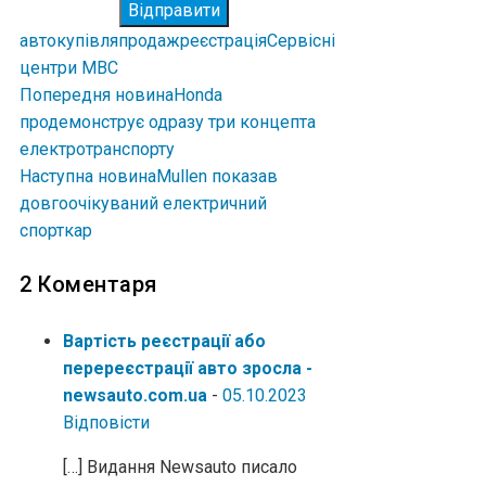
Відправити
авто
купівля
продаж
реєстрація
Сервісні
центри МВС
Попередня новина
Honda
продемонструє одразу три концепта
електротранспорту
Наступна новина
Mullen показав
довгоочікуваний електричний
спорткар
2 Коментаря
Вартість реєстрації або
перереєстрації авто зросла -
newsauto.com.ua
-
05.10.2023
Відповіcти
[…] Видання Newsauto писало