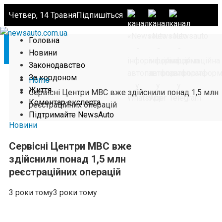
Четвер, 14 Травня
Підпишіться
Головна
Новини
Законодавство
За кордоном
Home
Життя
Сервісні Центри МВС вже здійснили понад 1,5 млн
Коментар експерта
реєстраційних операцій
Підтримайте NewsAuto
Новини
Сервісні Центри МВС вже
здійснили понад 1,5 млн
реєстраційних операцій
3 роки тому
3 роки тому