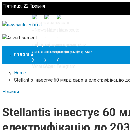
П’ятниця, 22 Травня
Підпишіться
ГОЛОВНА
Home
НОВИНИ
Stellantis інвестує 60 млрд євро в електрифікацію д
Новини
ЗАКОНОДАВСТВО
Stellantis інвестує 60 
ЗА КОРДОНОМ
електрифікацію до 203