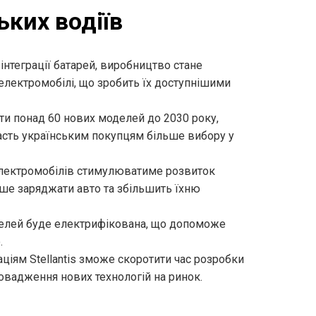
ьких водіїв
інтеграції батарей, виробництво стане
лектромобілі, що зробить їх доступнішими
ити понад 60 нових моделей до 2030 року,
асть українським покупцям більше вибору у
електромобілів стимулюватиме розвиток
гше заряджати авто та збільшить їхню
елей буде електрифікована, що допоможе
.
іям Stellantis зможе скоротити час розробки
овадження нових технологій на ринок.