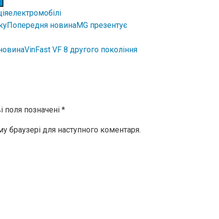
ція
електромобілі
Попередня новина
MG презентує
новина
VinFast VF 8 другого покоління
і поля позначені
*
ому браузері для наступного коментаря.