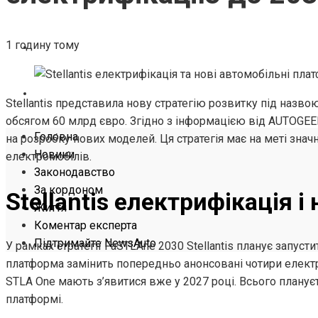
ЖИТТЯ
1 годину тому
КОМЕНТАР ЕКСПЕРТА
ПІДТРИМАЙТЕ NEWSAUTO
Stellantis представила нову стратегію розвитку під назво
обсягом 60 млрд євро. Згідно з інформацією від AUTOGEEK
Головна
на розробку нових моделей. Ця стратегія має на меті знач
Новини
електромобілів.
Законодавство
За кордоном
Stellantis електрифікація 
Життя
Коментар експерта
Підтримайте NewsAuto
У рамках стратегії FaSTLAne 2030 Stellantis планує запус
платформа замінить попередньо анонсовані чотири електр
STLA One мають з’явитися вже у 2027 році. Всього планує
платформі.