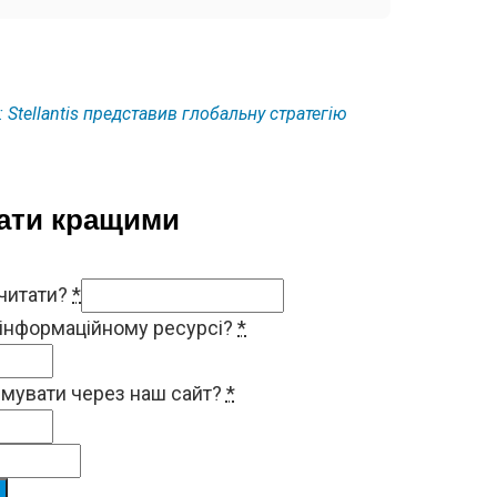
: Stellantis представив глобальну стратегію
тати кращими
 читати?
*
 інформаційному ресурсі?
*
римувати через наш сайт?
*