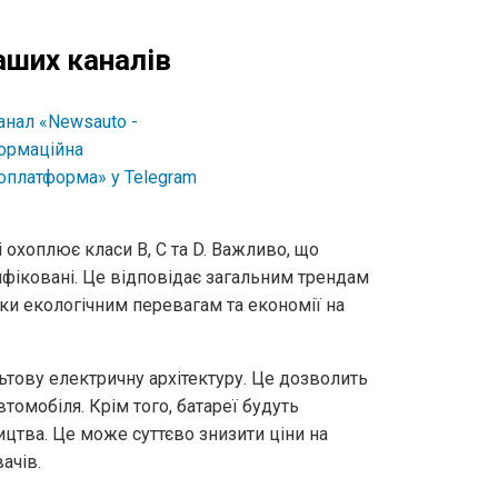
аших каналів
охоплює класи B, C та D. Важливо, що
ифіковані. Це відповідає загальним трендам
ки екологічним перевагам та економії на
тову електричну архітектуру. Це дозволить
омобіля. Крім того, батареї будуть
ицтва. Це може суттєво знизити ціни на
ачів.