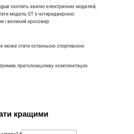
Jaguar охопить хвилю електричних моделей,
тати модель GT з чотиридверною
ом і великий кросовер.
ype може стати останньою спортивною
 отримав приголомшливу комплектацію
тати кращими