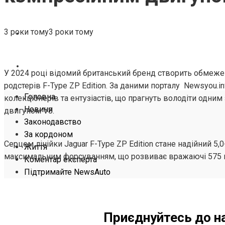
ЖИТТЯ
3 роки тому
3 роки тому
КОМЕНТАР ЕКСПЕРТА
ПІДТРИМАЙТЕ NEWSAUTO
У 2024 році відомий британський бренд створить обмежен
родстерів F-Type ZP Edition. За даними порталу Newsyou.i
Головна
колекціонерів та ентузіастів, що прагнуть володіти одним
Новини
двигуном V8.
Законодавство
За кордоном
Серцем лінійки Jaguar F-Type ZP Edition стане надійний 5,0
Життя
максимальним форсуванням, що розвиває вражаючі 575 кі
Коментар експерта
Підтримайте NewsAuto
Приєднуйтесь до н