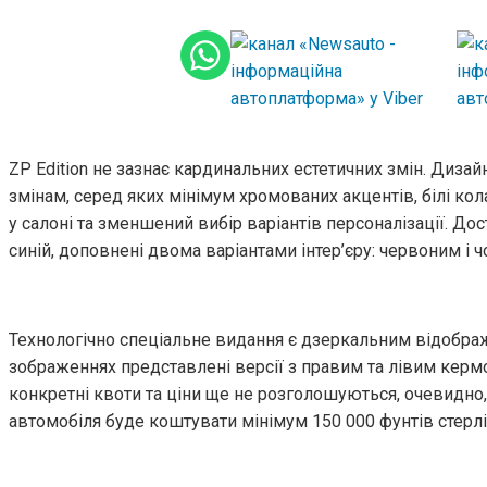
ZP Edition не зазнає кардинальних естетичних змін. Диза
змінам, серед яких мінімум хромованих акцентів, білі кол
у салоні та зменшений вибір варіантів персоналізації. Дос
синій, доповнені двома варіантами інтер’єру: червоним і ч
Технологічно спеціальне видання є дзеркальним відображ
зображеннях представлені версії з правим та лівим кермо
конкретні квоти та ціни ще не розголошуються, очевидно,
автомобіля буде коштувати мінімум 150 000 фунтів стерлі