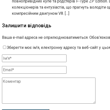
повнопривідних купе та родстерів F-Type ZP Edition.
колекціонерів та ентузіастів, що прагнуть володіти о
компресійним двигуном V8. […]
Залишити відповідь
Ваша e-mail адреса не оприлюднюватиметься.
Обов’язков
Зберегти моє ім’я, електронну адресу та веб-сайт у ць