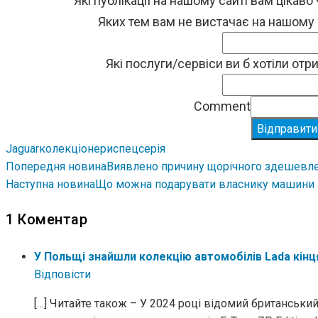
Які публікації на нашому сайті вам цікаво
Яких тем вам не вистачає на нашому
Які послуги/сервіси ви б хотіли от
Comment
Відправити
Jaguar
колекціонери
спецсерія
Попередня новина
Виявлено причину щорічного здешевлен
Наступна новина
Що можна подарувати власнику машини
1 Коментар
У Польщі знайшли колекцію автомобілів Lada кінця
Відповіcти
[…] Читайте також – У 2024 році відомий британськи