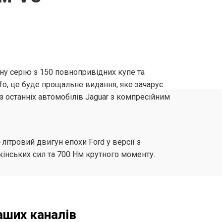
у серію з 150 повнопривідних купе та
nfo, це буде прощальне видання, яке зачарує
 з останніх автомобілів Jaguar з компресійним
-літровий двигун епохи Ford у версії з
нських сил та 700 Нм крутного моменту.
аших каналів