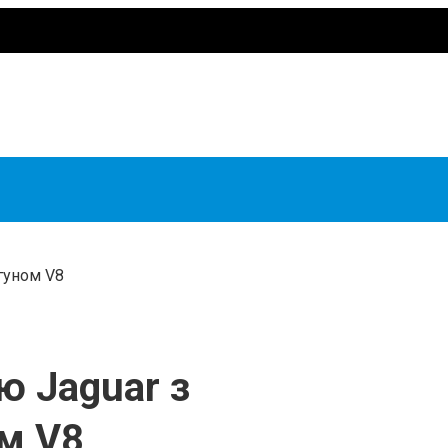
гуном V8
ю Jaguar з
м V8