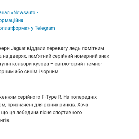
йнери Jaguar віддали перевагу ледь помітним
а на дверях, пам’ятний серійний номерний знак
тупні кольори кузова – світло-сірий і темно-
орним або синім і чорним.
енням серійного F-Type R. На попередніх
м, призначені для різних ринків. Хоча
 що ця лебедина пісня спортивного
нгів.