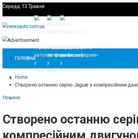
Середа, 13 Травня
Підпишіться
ГОЛОВНА
Home
НОВИНИ
Створено останню серію Jaguar з компресійним дви
Новини
ЗАКОНОДАВСТВО
Створено останню сері
ЗА КОРДОНОМ
компресійним двигуно