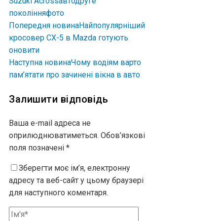
Suzuki Across
авто
друге
покоління
фото
Попередня новина
Найпопулярніший
кросовер CX-5 в Mazda готують
оновити
Наступна новина
Чому водіям варто
пам’ятати про зачинені вікна в авто
Залишити відповідь
Ваша e-mail адреса не
оприлюднюватиметься.
Обов’язкові
поля позначені
*
Зберегти моє ім’я, електронну
адресу та веб-сайт у цьому браузері
для наступного коментаря.