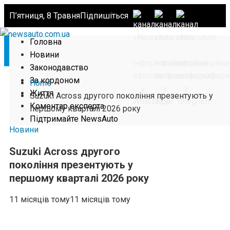
П’ятниця, 8 Травня
Підпишіться
Головна
Новини
Законодавство
За кордоном
Home
Життя
Suzuki Across другого покоління презентують у
Коментар експерта
першому кварталі 2026 року
Підтримайте NewsAuto
Новини
Suzuki Across другого
покоління презентують у
першому кварталі 2026 року
11 місяців тому
11 місяців тому