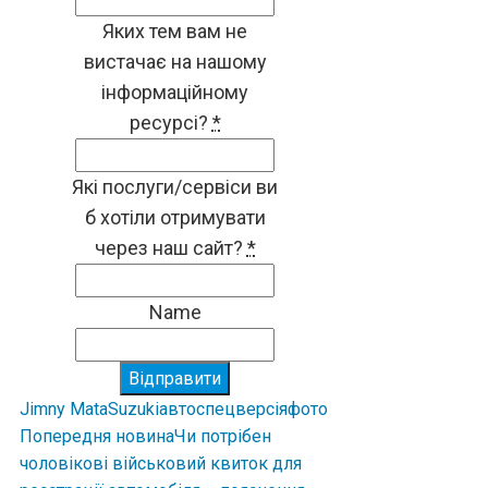
Яких тем вам не
вистачає на нашому
інформаційному
ресурсі?
*
Які послуги/сервіси ви
б хотіли отримувати
через наш сайт?
*
Name
Відправити
Jimny Mata
Suzuki
авто
спецверсія
фото
Попередня новина
Чи потрібен
чоловікові військовий квиток для