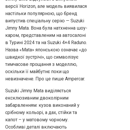
версії Horizon, але модель виявилася
настільки популярною, що бренд
випустив спеціальну серію — Suzuki
Jimny Mata. Вона була натхненна шоу-
каром, представленим на автосалоні
в Турині 2024 та на Suzuki 4×4 Raduno.
Назва «Mata» японською означає «до
швидкої зустрічі», що символізує
тимчасове прощання з моделлю,
оскільки її майбутнє поки що
невизначене. Про це пише Аmpercar.
Suzuki Jimny Mata виділяється
ексклюзивним двоколірним
забарвленням: кузов виконаний у
срібному кольорі, а дах, стійки та
капот – у матовому чорному.
Особливі деталі включають