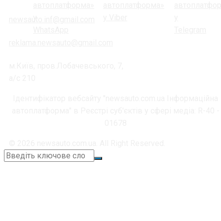
newsauto.inf@gmail.com
reklama.newsauto@gmail.com
м.Київ, пров.Лобачевського, 7,
а/с 210
Ідентифікатор вебсайту "newsauto.com.ua Інформаційна
автоплатформа" в Реєстрі суб'єктів у сфері медіа: R-40 -
01678
© 2026 newsauto.com.ua. All Right Reserved.