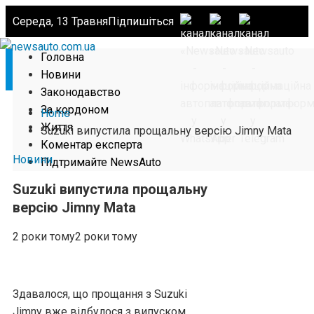
Середа, 13 Травня
Підпишіться
Головна
Новини
Законодавство
За кордоном
Home
Життя
Suzuki випустила прощальну версію Jimny Mata
Коментар експерта
Новини
Підтримайте NewsAuto
Suzuki випустила прощальну
версію Jimny Mata
2 роки тому
2 роки тому
Здавалося, що прощання з Suzuki
Jimny вже відбулося з випуском