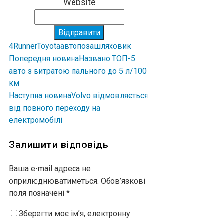
Website
Відправити
4Runner
Toyota
авто
позашляховик
Попередня новина
Названо ТОП-5
авто з витратою пального до 5 л/100
км
Наступна новина
Volvo відмовляється
від повного переходу на
електромобілі
Залишити відповідь
Ваша e-mail адреса не
оприлюднюватиметься.
Обов’язкові
поля позначені
*
Зберегти моє ім’я, електронну