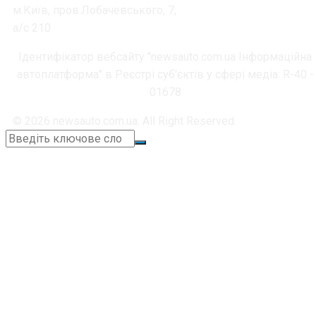
м.Київ, пров.Лобачевського, 7,
а/с 210
Ідентифікатор вебсайту "newsauto.com.ua Інформаційна
автоплатформа" в Реєстрі суб'єктів у сфері медіа: R-40 -
01678
© 2026 newsauto.com.ua. All Right Reserved.