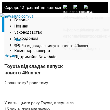
Середа, 13 Травня
Підпишіться
Головна
Новини
Законодавство
За кордоном
Home
Життя
Toyota відкладає випуск нового 4Runner
Коментар експерта
Новини
Підтримайте NewsAuto
Toyota відкладає випуск
нового 4Runner
2 роки тому
2 роки тому
У квітні цього року Toyota, вперше за
15 років, провела значну