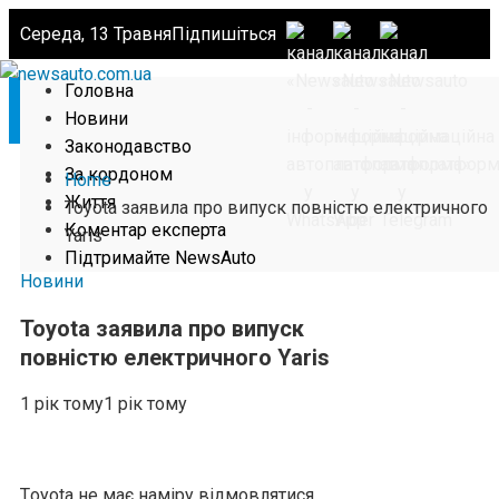
Середа, 13 Травня
Підпишіться
Головна
Новини
Законодавство
За кордоном
Home
Життя
Toyota заявила про випуск повністю електричного
Коментар експерта
Yaris
Підтримайте NewsAuto
Новини
Toyota заявила про випуск
повністю електричного Yaris
1 рік тому
1 рік тому
Тoyota не має наміру відмовлятися