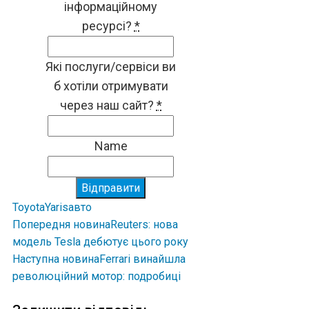
інформаційному
ресурсі?
*
Які послуги/сервіси ви
б хотіли отримувати
через наш сайт?
*
Name
Відправити
Toyota
Yaris
авто
Попередня новина
Reuters: нова
модель Tesla дебютує цього року
Наступна новина
Ferrari винайшла
революційний мотор: подробиці