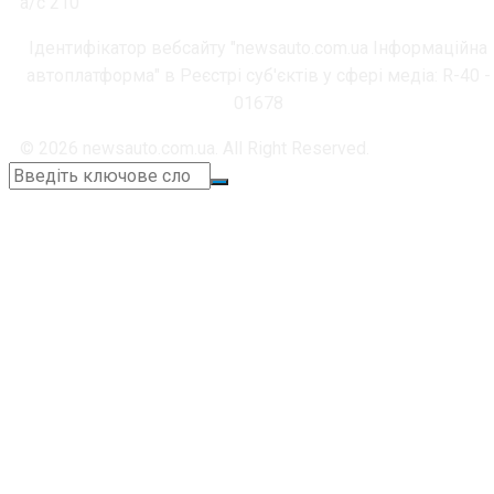
а/с 210
Ідентифікатор вебсайту "newsauto.com.ua Інформаційна
автоплатформа" в Реєстрі суб'єктів у сфері медіа: R-40 -
01678
© 2026 newsauto.com.ua. All Right Reserved.