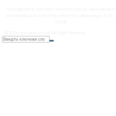
Ідентифікатор вебсайту "newsauto.com.ua Інформаційна
автоплатформа" в Реєстрі суб'єктів у сфері медіа: R-40 -
01678
© 2026 newsauto.com.ua. All Right Reserved.