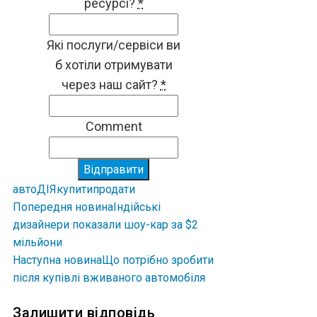
ресурсі?
*
Які послуги/сервіси ви
б хотіли отримувати
через наш сайт?
*
Comment
Відправити
авто
ДІЯ
купити
продати
Попередня новина
Індійські
дизайнери показали шоу-кар за $2
мільйони
Наступна новина
Що потрібно зробити
після купівлі вживаного автомобіля
Залишити відповідь