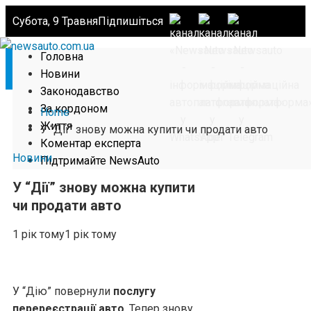
Субота, 9 Травня
Підпишіться
Головна
Новини
Законодавство
За кордоном
Home
Життя
У “Дії” знову можна купити чи продати авто
Коментар експерта
Новини
Підтримайте NewsAuto
У “Дії” знову можна купити
чи продати авто
1 рік тому
1 рік тому
У “Дію” повернули
послугу
перереєстрації авто
. Тепер знову