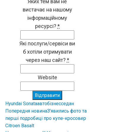
Яких тем вам не
вистачає на нашому
інформаційному
ресурсі?
*
Які послуги/сервіси ви
б хотіли отримувати
через наш сайт?
*
Website
Відправити
Hyundai Sonata
авто
бізнес
седан
Попередня новина
З’явились фото та
перші подробиці про купе-кросовер
Citroen Basalt