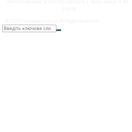
автоплатформа" в Реєстрі суб'єктів у сфері медіа: R-40 -
01678
© 2026 newsauto.com.ua. All Right Reserved.