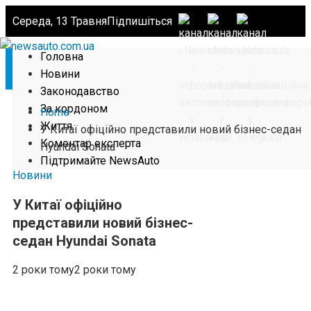
Середа, 13 Травня
Підпишіться
Головна
Новини
Законодавство
За кордоном
Home
Життя
У Китаї офіційно представили новий бізнес-седан
Коментар експерта
Hyundai Sonata
Підтримайте NewsAuto
Новини
У Китаї офіційно
представили новий бізнес-
седан Hyundai Sonata
2 роки тому
2 роки тому