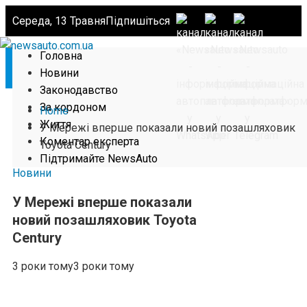
Середа, 13 Травня
Підпишіться
Головна
Новини
Законодавство
За кордоном
Home
Життя
У Мережі вперше показали новий позашляховик
Коментар експерта
Toyota Century
Підтримайте NewsAuto
Новини
У Мережі вперше показали
новий позашляховик Toyota
Century
3 роки тому
3 роки тому