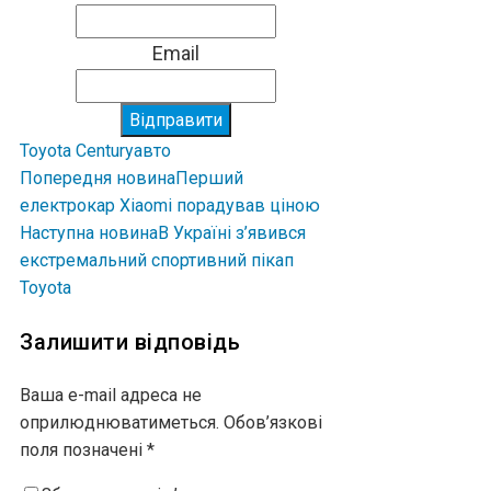
Email
Відправити
Toyota Century
авто
Попередня новина
Перший
електрокар Xiaomi порадував ціною
Наступна новина
В Україні з’явився
екстремальний спортивний пікап
Toyota
Залишити відповідь
Ваша e-mail адреса не
оприлюднюватиметься.
Обов’язкові
поля позначені
*