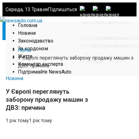
Середа, 13 Травня
Підпишіться
Головна
Новини
Законодавство
За кордоном
Home
Життя
У Європі переглянуть заборону продажу машин з
Коментар експерта
ДВЗ: причина
Підтримайте NewsAuto
Новини
У Європі переглянуть
заборону продажу машин з
ДВЗ: причина
1 рік тому
1 рік тому