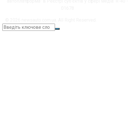
автоплатформа" в Реєстрі суб'єктів у сфері медіа: R-40 -
01678
© 2026 newsauto.com.ua. All Right Reserved.