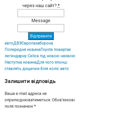
через наш сайт?
*
Message
Відправити
авто
ДВЗ
Європа
заборона
Попередня новина
Toyota повертає
легендарну Celica під новою назвою
Наступна новина
Для чого японці
ставлять дощечки біля коліс авто
Залишити відповідь
Ваша e-mail адреса не
оприлюднюватиметься.
Обов’язкові
поля позначені
*