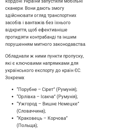
кордоні України запустили мобільні
сканери. Вони дають змогу
здійснювати огляд транспортних
засобів і вантажів без їхнього
відкриття, щоб ефективніше
протидіяти контрабанді та іншим
порушенням митного законодавства.
Обладнали ж ними пункти пропуску,
які є ключовими напрямками для
українського експорту до країн ЄС.
Зокрема:
“Порубне – Сірет” (Румунія);
“Орлівка – Ісакча” (Румунія);
“Ужгород – Вишнє Нємецке”
(Словаччина);
“Краковець – Корчова”
(Польща);