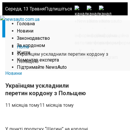
Середа, 13 Травня
Підпишіться
Головна
Новини
Законодавство
За кордоном
Home
Життя
Українцям ускладнили перетин кордону з
Коментар експерта
Польщею
Підтримайте NewsAuto
Новини
Українцям ускладнили
перетин кордону з Польщею
11 місяців тому
11 місяців тому
У пункті пропуску “Шегині” на кордоні