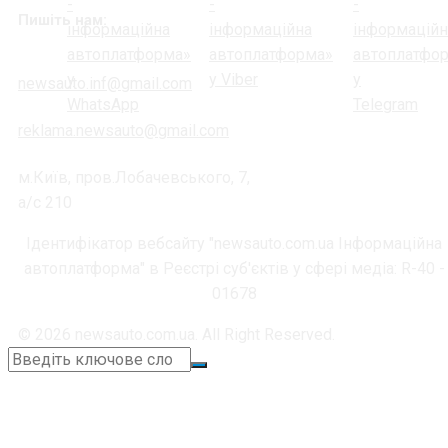
Пишіть нам:
newsauto.inf@gmail.com
reklama.newsauto@gmail.com
м.Київ, пров.Лобачевського, 7,
а/с 210
Ідентифікатор вебсайту "newsauto.com.ua Інформаційна
автоплатформа" в Реєстрі суб'єктів у сфері медіа: R-40 -
01678
© 2026 newsauto.com.ua. All Right Reserved.