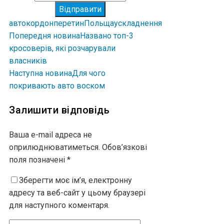
Відправити
авто
кордон
перетин
Польща
ускладнення
Попередня новина
Названо топ-3
кросоверів, які розчарували
власників
Наступна новина
Для чого
покривають авто воском
Залишити відповідь
Ваша e-mail адреса не
оприлюднюватиметься.
Обов’язкові
поля позначені
*
Зберегти моє ім’я, електронну
адресу та веб-сайт у цьому браузері
для наступного коментаря.