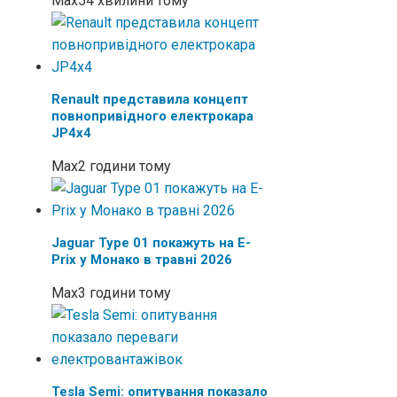
Max
54 хвилини тому
Renault представила концепт
повнопривідного електрокара
JP4x4
Max
2 години тому
Jaguar Type 01 покажуть на E-
Prix у Монако в травні 2026
Max
3 години тому
Tesla Semi: опитування показало