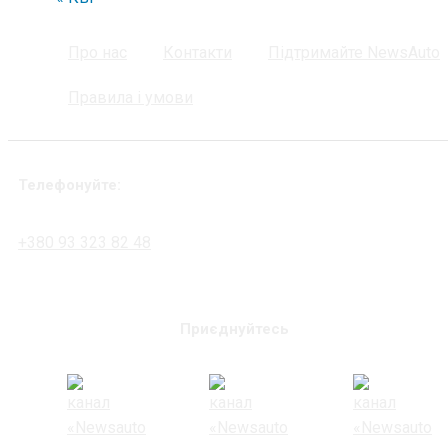
Про нас
Контакти
Підтримайте NewsAuto
Правила і умови
Телефонуйте:
+380 93 323 82 48
Приєднуйтесь