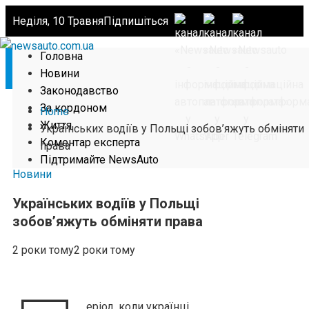
Неділя, 10 Травня
Підпишіться
Головна
Новини
Законодавство
За кордоном
Home
Життя
Українських водіїв у Польщі зобов’яжуть обміняти
Коментар експерта
права
Підтримайте NewsAuto
Новини
Українських водіїв у Польщі
зобов’яжуть обміняти права
2 роки тому
2 роки тому
еріод, коли українці