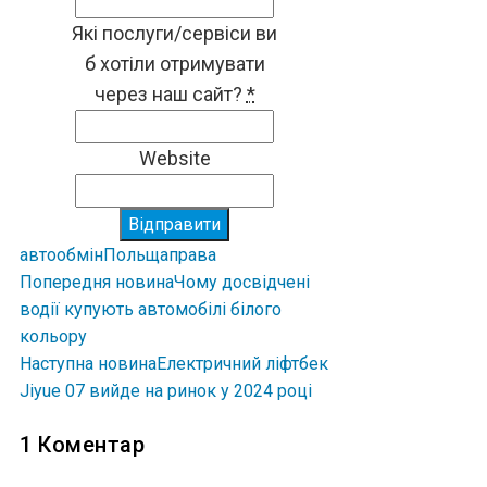
Які послуги/сервіси ви
б хотіли отримувати
через наш сайт?
*
Website
Відправити
авто
обмін
Польща
права
Попередня новина
Чому досвідчені
водії купують автомобілі білого
кольору
Наступна новина
Електричний ліфтбек
Jiyue 07 вийде на ринок у 2024 році
1 Коментар