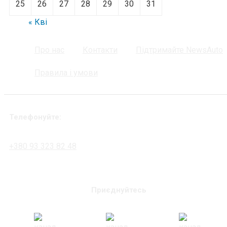
25
26
27
28
29
30
31
« Кві
Про нас
Контакти
Підтримайте NewsAuto
Правила і умови
Телефонуйте:
+380 93 323 82 48
Приєднуйтесь