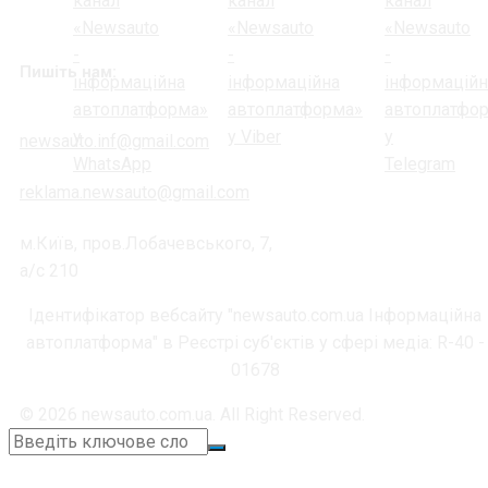
Пишіть нам:
newsauto.inf@gmail.com
reklama.newsauto@gmail.com
м.Київ, пров.Лобачевського, 7,
а/с 210
Ідентифікатор вебсайту "newsauto.com.ua Інформаційна
автоплатформа" в Реєстрі суб'єктів у сфері медіа: R-40 -
01678
© 2026 newsauto.com.ua. All Right Reserved.