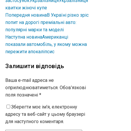
застосунок
Укрзалізниця
Укрзалізниця
квитки жіночі купе
Попередня новина
В Україні різко зріс
попит на дорогі преміальні авто:
популярні марки та моделі
Наступна новина
Американці
показали автомобіль, у якому можна
пережити апокаліпсис
Залишити відповідь
Ваша e-mail адреса не
оприлюднюватиметься.
Обов’язкові
поля позначені
*
Зберегти моє ім’я, електронну
адресу та веб-сайт у цьому браузері
для наступного коментаря.