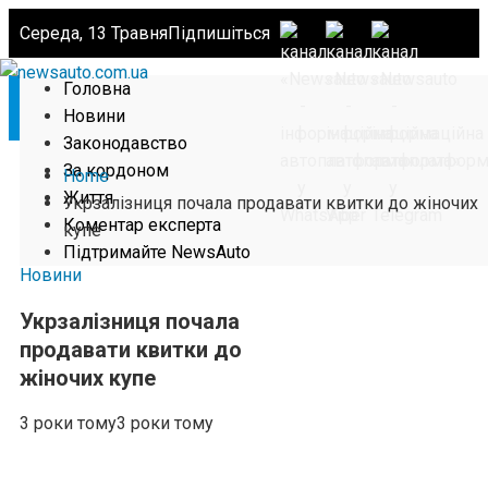
Середа, 13 Травня
Підпишіться
Головна
Новини
Законодавство
За кордоном
Home
Життя
Укрзалізниця почала продавати квитки до жіночих
Коментар експерта
купе
Підтримайте NewsAuto
Новини
Укрзалізниця почала
продавати квитки до
жіночих купе
3 роки тому
3 роки тому