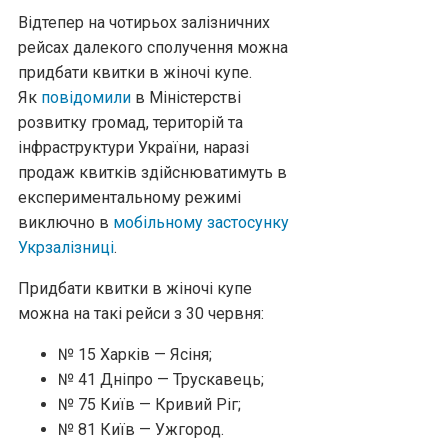
Відтепер на чотирьох залізничних
рейсах далекого сполучення можна
придбати квитки в жіночі купе.
Як
повідомили
в Міністерстві
розвитку громад, територій та
інфраструктури України, наразі
продаж квитків здійснюватимуть в
експериментальному режимі
виключно в
мобільному застосунку
Укрзалізниці
.
Придбати квитки в жіночі купе
можна на такі рейси з 30 червня:
№ 15 Харків — Ясіня;
№ 41 Дніпро — Трускавець;
№ 75 Київ — Кривий Ріг;
№ 81 Київ — Ужгород.