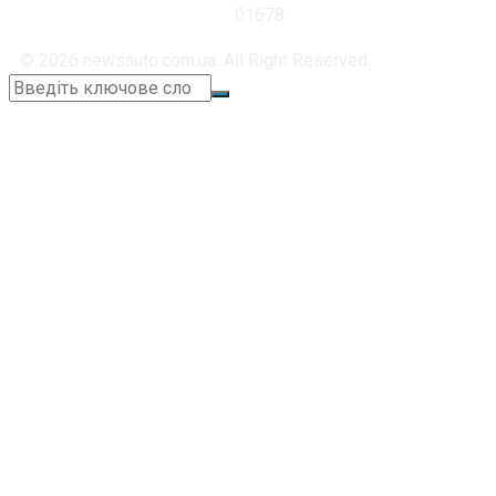
01678
© 2026 newsauto.com.ua. All Right Reserved.
+38 (067) 664-11-05
📞
taxi3933.ua