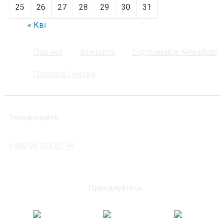
25
26
27
28
29
30
31
« Кві
Про нас
Контакти
Підтримайте NewsAuto
Правила і умови
Телефонуйте:
+380 93 323 82 48
Приєднуйтесь