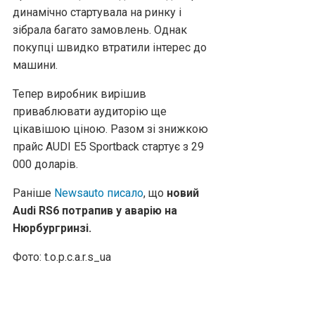
динамічно стартувала на ринку і
зібрала багато замовлень. Однак
покупці швидко втратили інтерес до
машини.
Тепер виробник вирішив
приваблювати аудиторію ще
цікавішою ціною. Разом зі знижкою
прайс AUDI E5 Sportback стартує з 29
000 доларів.
Раніше
Newsauto писало
, що
новий
Audi RS6 потрапив у аварію на
Нюрбургринзі.
Фото: t.o.p.c.a.r.s_ua