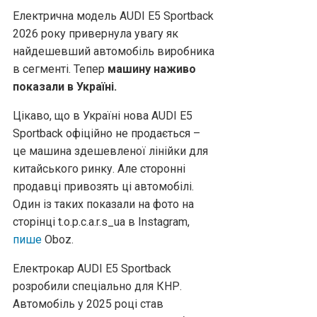
Електрична модель AUDI E5 Sportback
2026 року привернула увагу як
найдешевший автомобіль виробника
в сегменті. Тепер
машину наживо
показали в Україні.
Цікаво, що в Україні нова AUDI E5
Sportback офіційно не продається –
це машина здешевленої лінійки для
китайського ринку. Але сторонні
продавці привозять ці автомобілі.
Один із таких показали на фото на
сторінці t.o.p.c.a.r.s_ua в Instagram,
пише
Оboz.
Електрокар AUDI E5 Sportback
розробили спеціально для КНР.
Автомобіль у 2025 році став