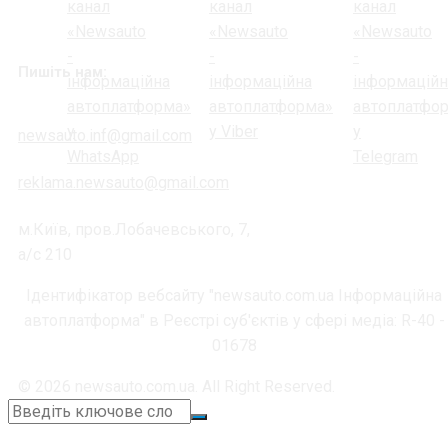
Пишіть нам:
newsauto.inf@gmail.com
reklama.newsauto@gmail.com
м.Київ, пров.Лобачевського, 7,
а/с 210
Ідентифікатор вебсайту "newsauto.com.ua Інформаційна
автоплатформа" в Реєстрі суб'єктів у сфері медіа: R-40 -
01678
© 2026 newsauto.com.ua. All Right Reserved.