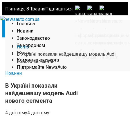
П’ятниця, 8 Травня
Підпишіться
Головна
Новини
Законодавство
За кордоном
Home
Життя
В Україні показали найдешевшу модель Audi
Коментар експерта
нового сегмента
Підтримайте NewsAuto
Новини
В Україні показали
найдешевшу модель Audi
нового сегмента
4 дні тому
4 дні тому