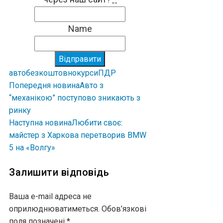
Name
Відправити
авто
безкоштовно
курси
ПДР
Попередня новина
Авто з
“механікою” поступово зникають з
ринку
Наступна новина
Любити своє:
майстер з Харкова перетворив BMW
5 на «Волгу»
Залишити відповідь
Ваша e-mail адреса не
оприлюднюватиметься.
Обов’язкові
поля позначені
*