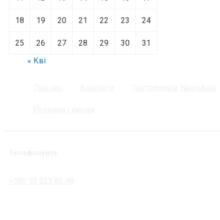
18
19
20
21
22
23
24
25
26
27
28
29
30
31
« Кві
Про нас
Контакти
Підтримайте NewsAuto
Правила і умови
Телефонуйте:
+380 93 323 82 48