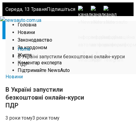
Середа, 13 Травня
Підпишіться
Головна
Новини
Законодавство
За кордоном
Home
Життя
В Україні запустили безкоштовні онлайн-курси
Коментар експерта
ПДР
Підтримайте NewsAuto
Новини
В Україні запустили
безкоштовні онлайн-курси
ПДР
3 роки тому
3 роки тому