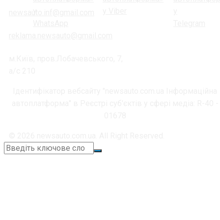
newsauto.inf@gmail.com
reklama.newsauto@gmail.com
м.Київ, пров.Лобачевського, 7,
а/с 210
Ідентифікатор вебсайту "newsauto.com.ua Інформаційна
автоплатформа" в Реєстрі суб'єктів у сфері медіа: R-40 -
01678
© 2026 newsauto.com.ua. All Right Reserved.