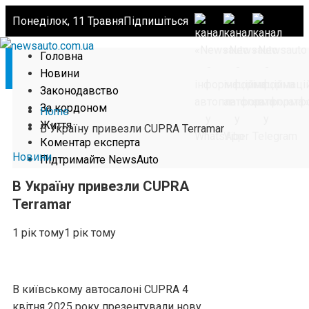
Понеділок, 11 Травня
Підпишіться
Головна
Новини
Законодавство
За кордоном
Home
Життя
В Україну привезли CUPRA Terramar
Коментар експерта
Новини
Підтримайте NewsAuto
В Україну привезли CUPRA
Terramar
1 рік тому
1 рік тому
В київському автосалоні CUPRA 4
квітня 2025 року презентували нову