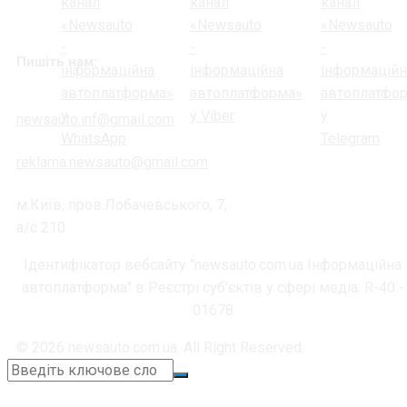
Пишіть нам:
newsauto.inf@gmail.com
reklama.newsauto@gmail.com
м.Київ, пров.Лобачевського, 7,
а/с 210
Ідентифікатор вебсайту "newsauto.com.ua Інформаційна
автоплатформа" в Реєстрі суб'єктів у сфері медіа: R-40 -
01678
© 2026 newsauto.com.ua. All Right Reserved.