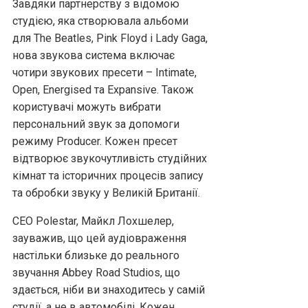
Завдяки партнерству з відомою
студією, яка створювала альбоми
для The Beatles, Pink Floyd і Lady Gaga,
нова звукова система включає
чотири звукових пресети – Intimate,
Open, Energised та Expansive. Також
користувачі можуть вибрати
персональний звук за допомоги
режиму Producer. Кожен пресет
відтворює звукочутливість студійних
кімнат та історичних процесів запису
та обробки звуку у Великій Британії.
CEO Polestar, Майкл Лохшелер,
зауважив, що цей аудіовраження
настільки близьке до реального
звучання Abbey Road Studios, що
здається, ніби ви знаходитесь у самій
студії, а не в автомобілі. Кожен