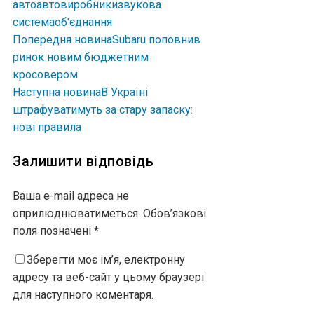
авто
автовиробники
звукова
система
об'єднання
Попередня новина
Subaru поповнив
ринок новим бюджетним
кросовером
Наступна новина
В Україні
штрафуватимуть за стару запаску:
нові правила
Залишити відповідь
Ваша e-mail адреса не
оприлюднюватиметься.
Обов’язкові
поля позначені
*
Зберегти моє ім’я, електронну
адресу та веб-сайт у цьому браузері
для наступного коментаря.