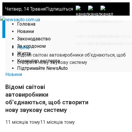
Четвер, 14 Травня
Підпишіться
Головна
Новини
Законодавство
За кордоном
Home
Життя
Відомі світові автовиробники об’єднаються, щоб
Коментар експерта
створити нову звукову систему
Підтримайте NewsAuto
Новини
Відомі світові
автовиробники
об’єднаються, щоб створити
нову звукову систему
11 місяців тому
11 місяців тому