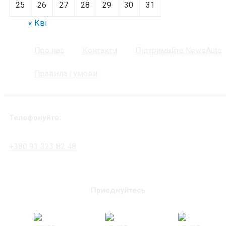
25
26
27
28
29
30
31
« Кві
Про нас
Контакти
Підтримайте NewsAuto
Правила і умови
Телефонуйте:
+380 93 323 82 48
Приєднуйтесь