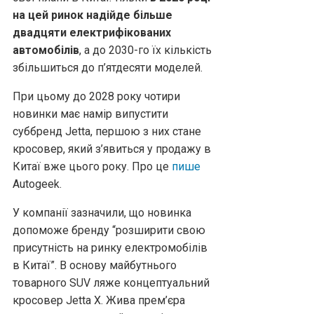
на цей ринок надійде більше
двадцяти електрифікованих
автомобілів
, а до 2030-го їх кількість
збільшиться до п’ятдесяти моделей.
При цьому до 2028 року чотири
новинки має намір випустити
суббренд Jetta, першою з них стане
кросовер, який з’явиться у продажу в
Китаї вже цього року. Про це
пише
Аutogeek.
У компанії зазначили, що новинка
допоможе бренду “розширити свою
присутність на ринку електромобілів
в Китаї”. В основу майбутнього
товарного SUV ляже концептуальний
кросовер Jetta X. Жива прем’єра