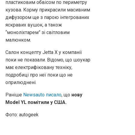
пластиковим обвісом по периметру
кузова. Корму прикрасили масивним
дифузором ще з парою інтегрованих
яскравих вушок, а також
“моноліхтарем” зі світловим
малюнком.
Салон концепту Jetta X у компанії
поки не показали. Відомо, що шоукар
має електрифіковану техніку,
подробиці про неї поки що не
оприлюднені.
Раніше
Newsauto писало
, що
нову
Model YL помітили у США.
Фото: autogeek