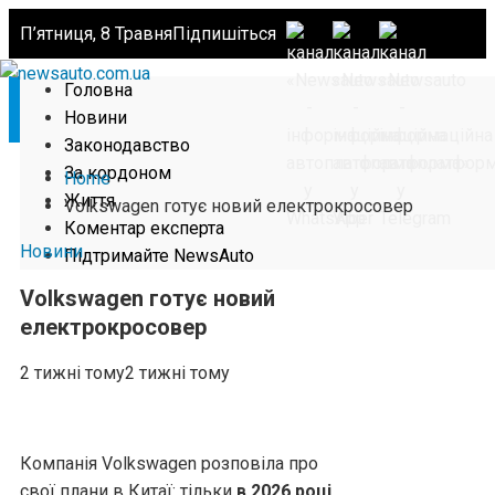
П’ятниця, 8 Травня
Підпишіться
Головна
Новини
Законодавство
За кордоном
Home
Життя
Volkswagen готує новий електрокросовер
Коментар експерта
Новини
Підтримайте NewsAuto
Volkswagen готує новий
електрокросовер
2 тижні тому
2 тижні тому
Компанія Volkswagen розповіла про
свої плани в Китаї: тільки
в 2026 році