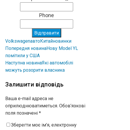
Phone
Відправити
Volkswagen
авто
Китай
новинки
Попередня новина
Нову Model YL
помітили у США
Наступна новина
Які автомобілі
можуть розорити власника
Залишити відповідь
Ваша e-mail адреса не
оприлюднюватиметься.
Обов’язкові
поля позначені
*
Зберегти моє ім’я, електронну