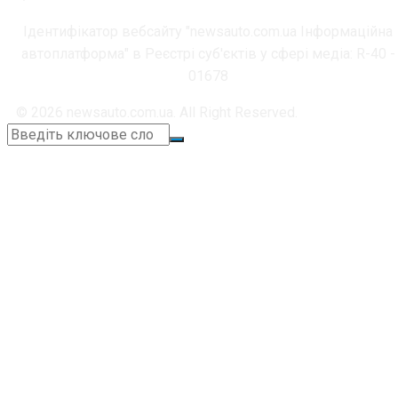
Ідентифікатор вебсайту "newsauto.com.ua Інформаційна
автоплатформа" в Реєстрі суб'єктів у сфері медіа: R-40 -
01678
© 2026 newsauto.com.ua. All Right Reserved.