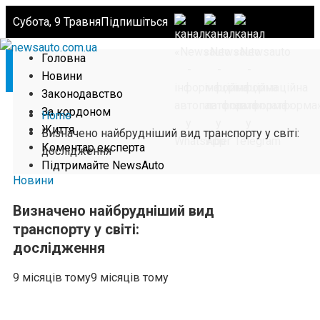
Субота, 9 Травня
Підпишіться
Головна
Новини
Законодавство
За кордоном
Home
Життя
Визначено найбрудніший вид транспорту у світі:
Коментар експерта
дослідження
Підтримайте NewsAuto
Новини
Визначено найбрудніший вид
транспорту у світі:
дослідження
9 місяців тому
9 місяців тому