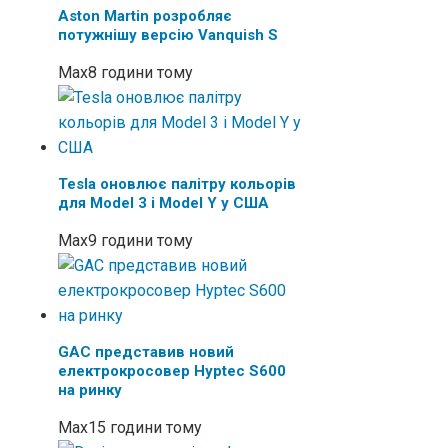
Aston Martin розробляє
потужнішу версію Vanquish S
Max
8 години тому
Tesla оновлює палітру кольорів
для Model 3 і Model Y у США
Max
9 години тому
GAC представив новий
електрокросовер Hyptec S600
на ринку
Max
15 години тому