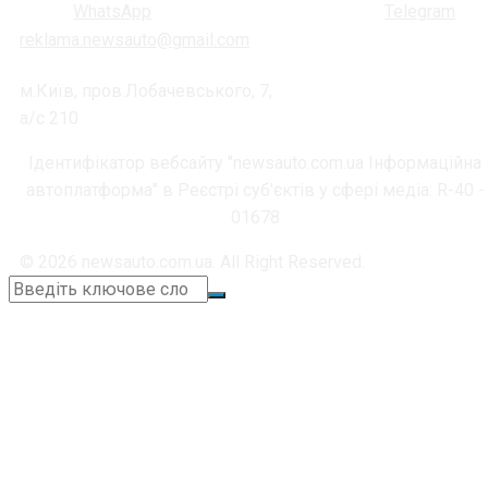
reklama.newsauto@gmail.com
м.Київ, пров.Лобачевського, 7,
а/с 210
Ідентифікатор вебсайту "newsauto.com.ua Інформаційна
автоплатформа" в Реєстрі суб'єктів у сфері медіа: R-40 -
01678
© 2026 newsauto.com.ua. All Right Reserved.