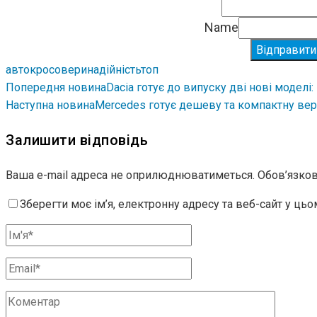
Name
Відправити
авто
кросовери
надійність
топ
Попередня новина
Dacia готує до випуску дві нові моделі:
Наступна новина
Mercedes готує дешеву та компактну ве
Залишити відповідь
Ваша e-mail адреса не оприлюднюватиметься.
Обов’язков
Зберегти моє ім’я, електронну адресу та веб-сайт у ць