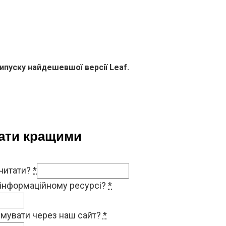
випуску найдешевшої версії Leaf.
тати кращими
 читати?
*
 інформаційному ресурсі?
*
римувати через наш сайт?
*