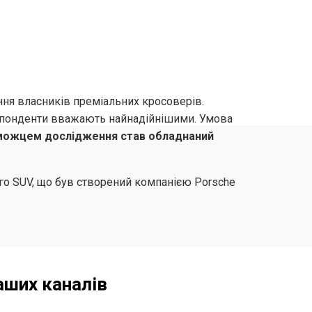
ня власників преміальних кросоверів.
еспонденти вважають найнадійнішими. Умова
ожцем дослідження став обладнаний
го SUV, що був створений компанією Porsche
аших каналів