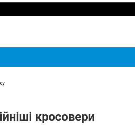
су
ійніші кросовери