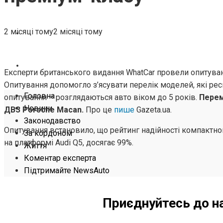
ЖИТТЯ
2 місяці тому
2 місяці тому
КОМЕНТАР ЕКСПЕРТА
ПІДТРИМАЙТЕ NEWSAUTO
Експерти британського видання WhatCar провели опитуван
Опитування допомогло з’ясувати перелік моделей, які р
Головна
опитування – розглядаються авто віком до 5 років.
Перем
Новини
ДВЗ Porsche Macan.
Про це
пише
Gazeta.ua.
Законодавство
Опитування встановило, що рейтинг надійності компактно
За кордоном
на платформі Audi Q5, досягає 99%.
Життя
Коментар експерта
Підтримайте NewsAuto
Приєднуйтесь до н