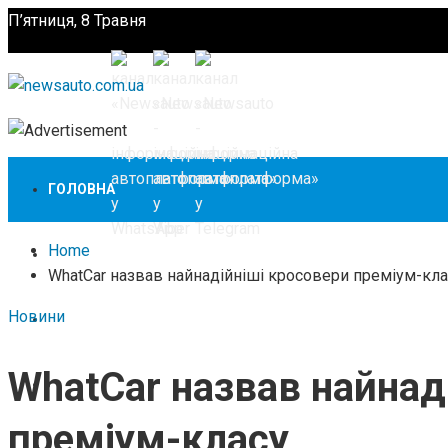
П’ятниця, 8 Травня
Підпишіться
ГОЛОВНА
Home
НОВИНИ
WhatCar назвав найнадійніші кросовери преміум-кла
Новини
ЗАКОНОДАВСТВО
WhatCar назвав найнад
ЗА КОРДОНОМ
преміум-класу