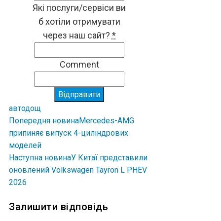
Які послуги/сервіси ви
б хотіли отримувати
через наш сайт?
*
Comment
Відправити
авто
дощ
Попередня новина
Mercedes-AMG
припиняє випуск 4-циліндрових
моделей
Наступна новина
У Китаї представили
оновлений Volkswagen Tayron L PHEV
2026
Залишити відповідь