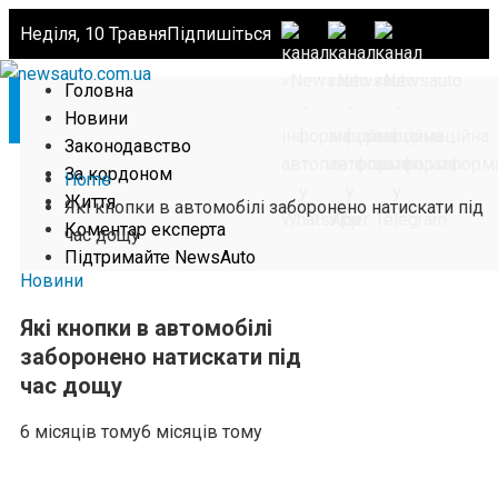
Неділя, 10 Травня
Підпишіться
Головна
Новини
Законодавство
За кордоном
Home
Життя
Які кнопки в автомобілі заборонено натискати під
Коментар експерта
час дощу
Підтримайте NewsAuto
Новини
Які кнопки в автомобілі
заборонено натискати під
час дощу
6 місяців тому
6 місяців тому