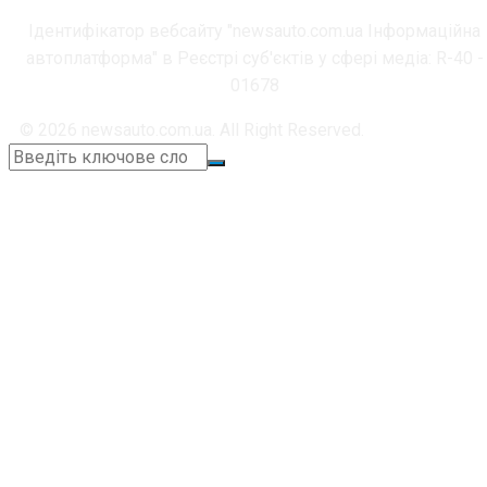
Ідентифікатор вебсайту "newsauto.com.ua Інформаційна
автоплатформа" в Реєстрі суб'єктів у сфері медіа: R-40 -
01678
© 2026 newsauto.com.ua. All Right Reserved.