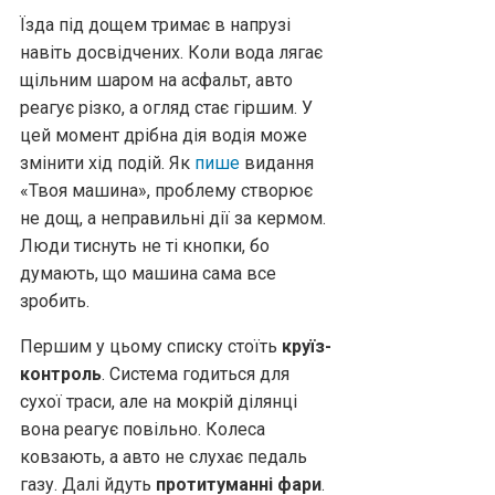
Їзда під дощем тримає в напрузі
навіть досвідчених. Коли вода лягає
щільним шаром на асфальт, авто
реагує різко, а огляд стає гіршим. У
цей момент дрібна дія водія може
змінити хід подій. Як
пише
видання
«Твоя машина», проблему створює
не дощ, а неправильні дії за кермом.
Люди тиснуть не ті кнопки, бо
думають, що машина сама все
зробить.
Першим у цьому списку стоїть
круїз-
контроль
. Система годиться для
сухої траси, але на мокрій ділянці
вона реагує повільно. Колеса
ковзають, а авто не слухає педаль
газу. Далі йдуть
протитуманні фари
.