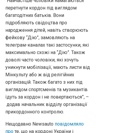
“Найчастіше чоловіки намагаються
перетнути кордон під виглядом
багатодітних батьків. Вони
підробляють свідоцтва про
народження дітей, навіть створюють
фейкову “Дію”, замовляють на
телеграм-каналах такі застосунки, які
максимально схожі на “Дію”. Також
доволі часто чоловіки, які хочуть
уникнути мобілізації, мають листи від
Мінкульту або ж від релігійних
організацій. Також багато з них під
виглядом спортсменів та музикантів
їдуть за кордон і не повертаються”, –
додав начальник відділу організації
прикордонного контролю.
Нещодавно Newsauto
повідомляло
про
те, що на кордоні України і