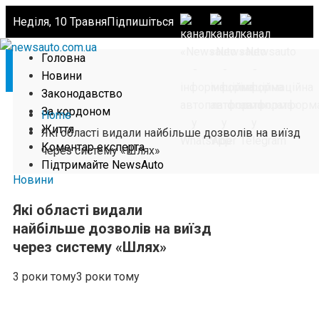
Неділя, 10 Травня
Підпишіться
Головна
Новини
Законодавство
За кордоном
Home
Життя
Які області видали найбільше дозволів на виїзд
Коментар експерта
через систему «Шлях»
Підтримайте NewsAuto
Новини
Які області видали
найбільше дозволів на виїзд
через систему «Шлях»
3 роки тому
3 роки тому