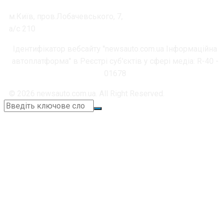
м.Київ, пров.Лобачевського, 7,
а/с 210
Ідентифікатор вебсайту "newsauto.com.ua Інформаційна
автоплатформа" в Реєстрі суб'єктів у сфері медіа: R-40 -
01678
© 2026 newsauto.com.ua. All Right Reserved.