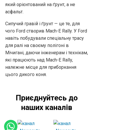
який орієнтований на ґрунт, а не
асфальт.
Сипучий гравій і ґрунт — це те, для
чого Ford створив Mach-E Rally. У Ford
навіть побудували спеціальну трасу
для ралі на своєму полігоні в
Мічигані, даючи інженерам і технікам,
які працюють над Mach-E Rally,
належне місце для приборкання
цього дикого коня.
Приєднуйтесь до
наших каналів