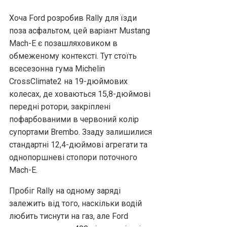
Хоча Ford розробив Rally для їзди
поза асфальтом, цей варіант Mustang
Mach-E є позашляховиком в
обмеженому контексті. Тут стоїть
всесезонна гума Michelin
CrossClimate2 на 19-дюймових
колесах, де ховаються 15,8-дюймові
передні ротори, закріплені
пофарбованими в червоний колір
супортами Brembo. Ззаду залишилися
стандартні 12,4-дюймові агрегати та
однопоршневі стопори поточного
Mach-E.
Пробіг Rally на одному заряді
залежить від того, наскільки водій
любить тиснути на газ, але Ford