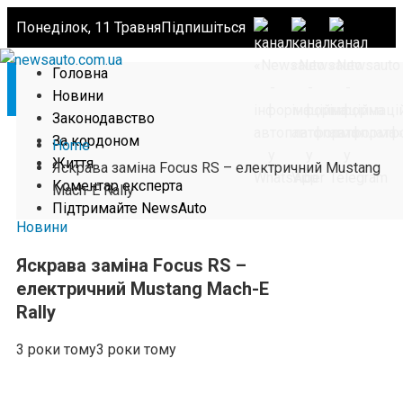
Понеділок, 11 Травня
Підпишіться
Головна
Новини
Законодавство
За кордоном
Home
Життя
Яскрава заміна Focus RS – електричний Mustang
Коментар експерта
Mach-E Rally
Підтримайте NewsAuto
Новини
Яскрава заміна Focus RS –
електричний Mustang Mach-E
Rally
3 роки тому
3 роки тому