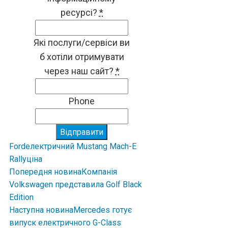
ресурсі?
*
Які послуги/сервіси ви
б хотіли отримувати
через наш сайт?
*
Phone
Відправити
Ford
електричний Mustang Mach-E
Rally
ціна
Попередня новина
Компанія
Volkswagen представила Golf Black
Edition
Наступна новина
Mercedes готує
випуск електричного G-Class