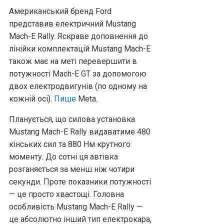
Американський бренд Ford
представив електричний Mustang
Mach-E Rally. Яскраве доповнення до
лінійки комплектацій Mustang Mach-E
також має на меті перевершити в
потужності Mach-E GT за допомогою
двох електродвигунів (по одному на
кожній осі).
Пише
Meta.
Планується, що силова установка
Mustang Mach-E Rally видаватиме 480
кінських сил та 880 Нм крутного
моменту. До сотні ця автівка
розганяється за менш ніж чотири
секунди. Проте показники потужності
— це просто хвастощі. Головна
особливість Mustang Mach-E Rally —
це абсолютно інший тип електрокара,