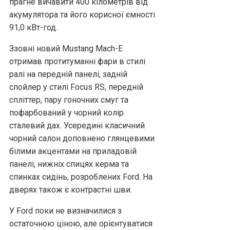
прагне вичавити 400 кілометрів від
акумулятора та його корисної ємності
91,0 кВт-год.
Ззовні новий Mustang Mach-E
отримав протитуманні фари в стилі
ралі на передній панелі, задній
спойлер у стилі Focus RS, передній
спліттер, пару гоночних смуг та
пофарбований у чорний колір
сталевий дах. Усередині класичний
чорний салон доповнено глянцевими
білими акцентами на приладовій
панелі, нижніх спицях керма та
спинках сидінь, розроблених Ford. На
дверях також є контрастні шви.
У Ford поки не визначилися з
остаточною ціною, але орієнтуватися