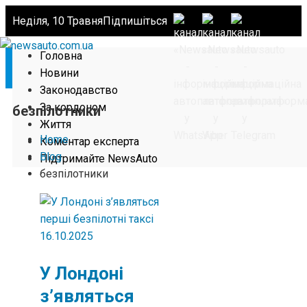
Неділя, 10 Травня
Підпишіться
Головна
Новини
Законодавство
За кордоном
безпілотники
Життя
Home
Коментар експерта
Blog
Підтримайте NewsAuto
безпілотники
16.10.2025
У Лондоні
з’являться