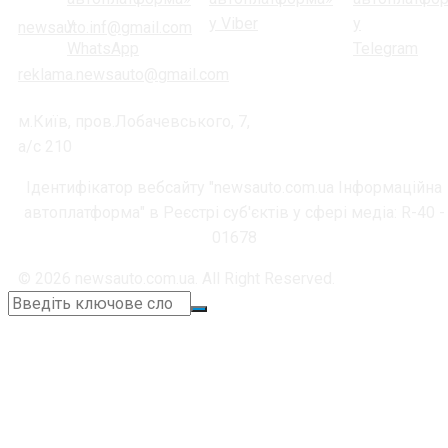
newsauto.inf@gmail.com
reklama.newsauto@gmail.com
м.Київ, пров.Лобачевського, 7,
а/с 210
Ідентифікатор вебсайту "newsauto.com.ua Інформаційна
автоплатформа" в Реєстрі суб'єктів у сфері медіа: R-40 -
01678
© 2026 newsauto.com.ua. All Right Reserved.