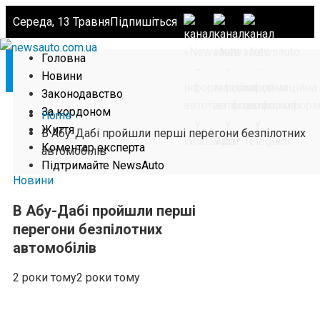
Середа, 13 Травня
Підпишіться
Головна
Новини
Законодавство
За кордоном
Home
Життя
В Абу-Дабі пройшли перші перегони безпілотних
Коментар експерта
автомобілів
Підтримайте NewsAuto
Новини
В Абу-Дабі пройшли перші
перегони безпілотних
автомобілів
2 роки тому
2 роки тому