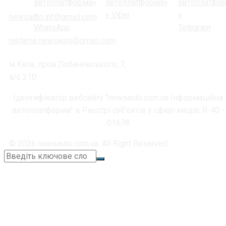
newsauto.inf@gmail.com
reklama.newsauto@gmail.com
м.Київ, пров.Лобачевського, 7,
а/с 210
Ідентифікатор вебсайту "newsauto.com.ua Інформаційна
автоплатформа" в Реєстрі суб'єктів у сфері медіа: R-40 -
01678
© 2026 newsauto.com.ua. All Right Reserved.