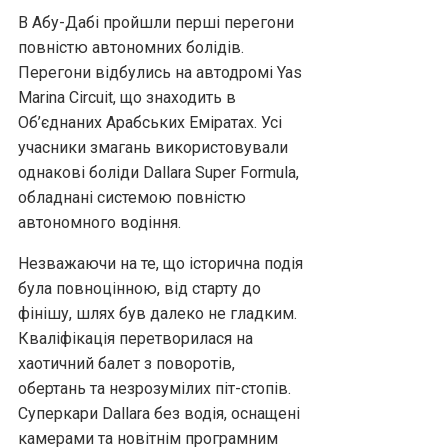
В Абу-Дабі пройшли перші перегони
повністю автономних болідів.
Перегони відбулись на автодромі Yas
Marina Circuit, що знаходить в
Об’єднаних Арабських Еміратах. Усі
учасники змагань використовували
однакові боліди Dallara Super Formula,
обладнані системою повністю
автономного водіння.
Незважаючи на те, що історична подія
була повноцінною, від старту до
фінішу, шлях був далеко не гладким.
Кваліфікація перетворилася на
хаотичний балет з поворотів,
обертань та незрозумілих піт-стопів.
Суперкари Dallara без водія, оснащені
камерами та новітнім програмним