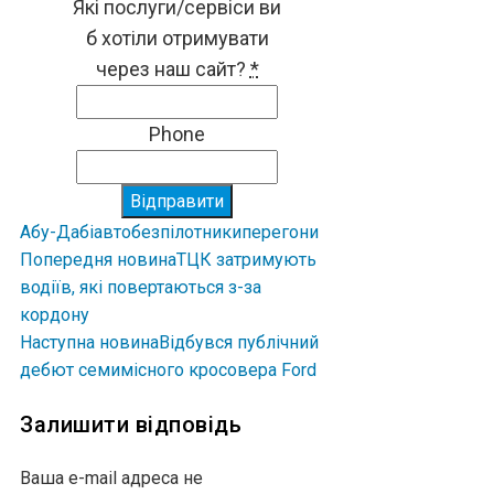
Які послуги/сервіси ви
б хотіли отримувати
через наш сайт?
*
Phone
Відправити
Абу-Дабі
авто
безпілотники
перегони
Попередня новина
ТЦК затримують
водіїв, які повертаються з-за
кордону
Наступна новина
Відбувся публічний
дебют семимісного кросовера Ford
Залишити відповідь
Ваша e-mail адреса не