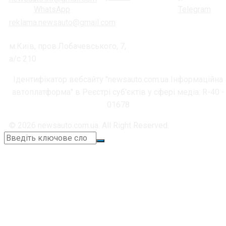
reklama.newsauto@gmail.com
м.Київ, пров.Лобачевського, 7,
а/с 210
Ідентифікатор вебсайту "newsauto.com.ua Інформаційна
автоплатформа" в Реєстрі суб'єктів у сфері медіа: R-40 -
01678
© 2026 newsauto.com.ua. All Right Reserved.
+38 (067) 664-11-05
📞