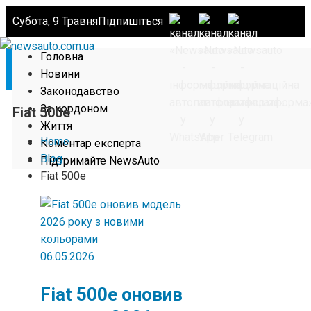
Субота, 9 Травня
Підпишіться
Головна
Новини
Законодавство
За кордоном
Fiat 500e
Життя
Home
Коментар експерта
Blog
Підтримайте NewsAuto
Fiat 500e
06.05.2026
Fiat 500e оновив