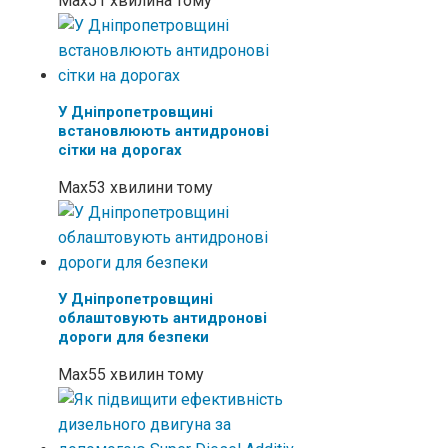
Max
51 хвилина тому
У Дніпропетровщині
встановлюють антидронові
сітки на дорогах
Max
53 хвилини тому
У Дніпропетровщині
облаштовують антидронові
дороги для безпеки
Max
55 хвилин тому