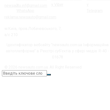
newsauto.inf@gmail.com
reklama.newsauto@gmail.com
м.Київ, пров.Лобачевського, 7,
а/с 210
Ідентифікатор вебсайту "newsauto.com.ua Інформаційна
автоплатформа" в Реєстрі суб'єктів у сфері медіа: R-40 -
01678
© 2026 newsauto.com.ua. All Right Reserved.