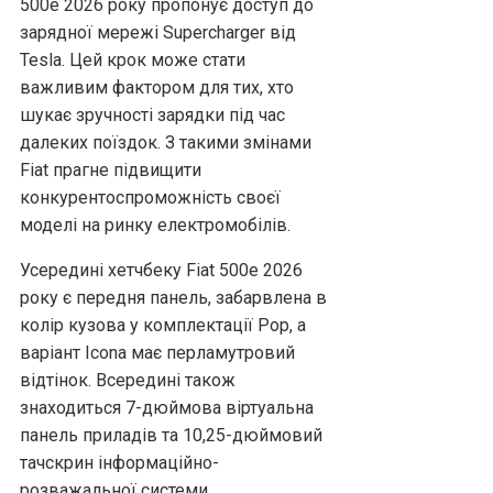
500e 2026 року пропонує доступ до
зарядної мережі Supercharger від
Tesla. Цей крок може стати
важливим фактором для тих, хто
шукає зручності зарядки під час
далеких поїздок. З такими змінами
Fiat прагне підвищити
конкурентоспроможність своєї
моделі на ринку електромобілів.
Усередині хетчбеку Fiat 500e 2026
року є передня панель, забарвлена в
колір кузова у комплектації Pop, а
варіант Icona має перламутровий
відтінок. Всередині також
знаходиться 7-дюймова віртуальна
панель приладів та 10,25-дюймовий
тачскрин інформаційно-
розважальної системи.