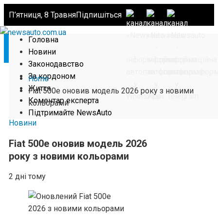
П’ятниця, 8 Травня
Підпишіться
Головна
Новини
Законодавство
За кордоном
Home
Життя
Fiat 500e оновив модель 2026 року з новими
Коментар експерта
кольорами
Підтримайте NewsAuto
Новини
Fiat 500e оновив модель 2026
року з новими кольорами
2 дні тому