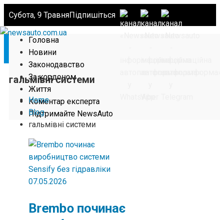
Субота, 9 Травня
Підпишіться
Головна
Новини
Законодавство
За кордоном
гальмівні системи
Життя
Home
Коментар експерта
Blog
Підтримайте NewsAuto
гальмівні системи
07.05.2026
Brembo починає