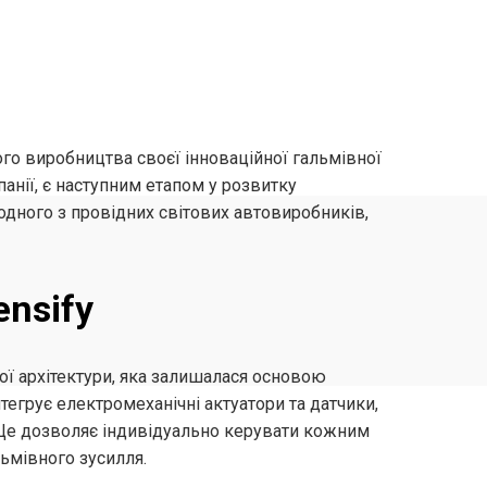
ого виробництва своєї інноваційної гальмівної
панії, є наступним етапом у розвитку
дного з провідних світових автовиробників,
nsify
ної архітектури, яка залишалася основою
тегрує електромеханічні актуатори та датчики,
Це дозволяє індивідуально керувати кожним
льмівного зусилля.