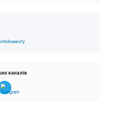
нфотейнменту
их каналів