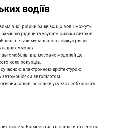
ьких водіїв
гальмівної рідини означає, що водії можуть
 заміною рідини та усувати ризики витоків.
табільніше гальмування, що знижує ризик
складних умовах.
ів автомобілів, від масових моделей до
ого кола покупців.
 з сучасною електронною архітектурою
в автомобілях з автопілотом.
огічний вплив, оскільки усуває необхідність
их систем. Відмова від гідравліки та перехід