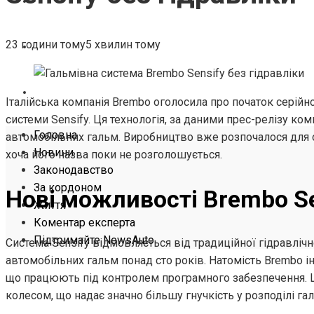
ЖИТТЯ
23 години тому
5 хвилин тому
КОМЕНТАР ЕКСПЕРТА
ПІДТРИМАЙТЕ NEWSAUTO
Італійська компанія Brembo оголосила про початок серійн
системи Sensify. Ця технологія, за даними прес-релізу ком
Головна
автомобільних гальм. Виробництво вже розпочалося для о
Новини
хоча його назва поки не розголошується.
Законодавство
За кордоном
Нові можливості Brembo Se
Життя
Коментар експерта
Підтримайте NewsAuto
Система Sensify відмовляється від традиційної гідравліч
автомобільних гальм понад сто років. Натомість Brembo ін
що працюють під контролем програмного забезпечення. 
колесом, що надає значно більшу гнучкість у розподілі га