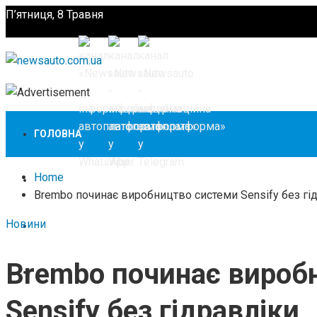
П’ятниця, 8 Травня
Підпишіться
ГОЛОВНА
Home
НОВИНИ
Brembo починає виробництво системи Sensify без гі
Новини
ЗАКОНОДАВСТВО
Brembo починає вироб
ЗА КОРДОНОМ
Sensify без гідравліки