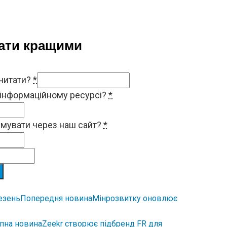
тати кращими
 читати?
*
 інформаційному ресурсі?
*
римувати через наш сайт?
*
Попередня новина
Мінрозвитку оновлює
пна новина
Zeekr створює підбренд FR для