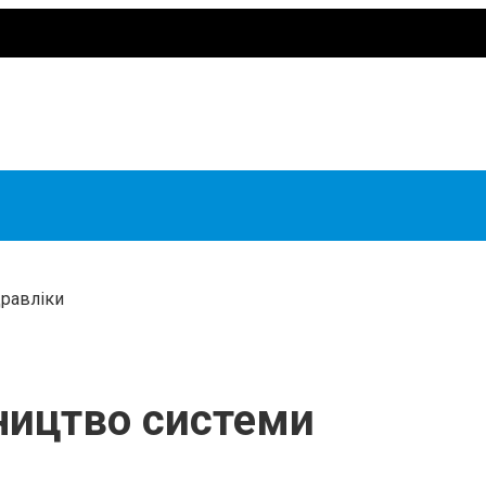
дравліки
ництво системи