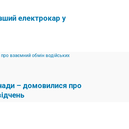
евший електрокар у
анади – домовилися про
відчень