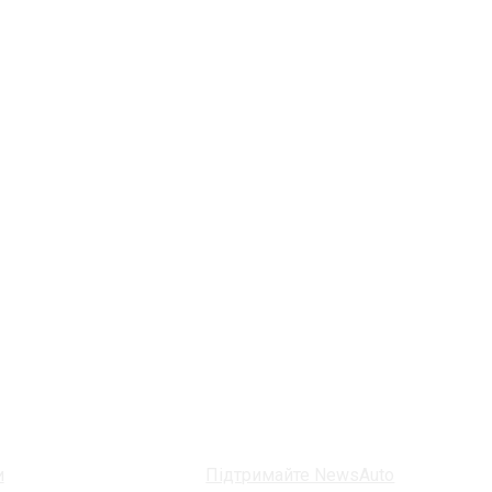
и
Підтримайте NewsAuto