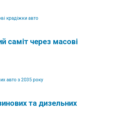
й саміт через масові
инових та дизельних