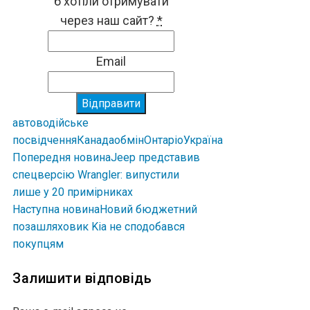
б хотіли отримувати
через наш сайт?
*
Email
Відправити
авто
водійське
посвідчення
Канада
обмін
Онтаріо
Україна
Попередня новина
Jeep представив
спецверсію Wrangler: випустили
лише у 20 примірниках
Наступна новина
Новий бюджетний
позашляховик Kia не сподобався
покупцям
Залишити відповідь