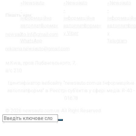
Пишіть нам:
newsauto.inf@gmail.com
reklama.newsauto@gmail.com
м.Київ, пров.Лобачевського, 7,
а/с 210
Ідентифікатор вебсайту "newsauto.com.ua Інформаційна
автоплатформа" в Реєстрі суб'єктів у сфері медіа: R-40 -
01678
© 2026 newsauto.com.ua. All Right Reserved.