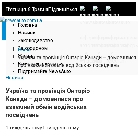
П’ятниця, 8 Травня
Підпишіться
Головна
Новини
Законодавство
За кордоном
Home
Життя
Україна та провінція Онтаріо Канади – домовилися
Коментар експерта
про взаємний обмін водійських посвідчень
Підтримайте NewsAuto
Новини
Україна та провінція Онтаріо
Канади – домовилися про
взаємний обмін водійських
посвідчень
1 тиждень тому
1 тиждень тому