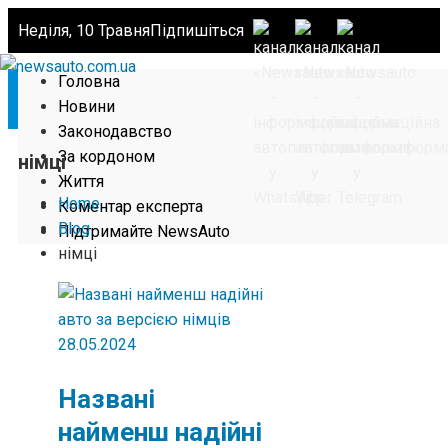
Неділя, 10 Травня
Підпишіться
Головна
Новини
Законодавство
За кордоном
німці
Життя
Home
Коментар експерта
Blog
Підтримайте NewsAuto
німці
28.05.2024
Названі
найменш надійні