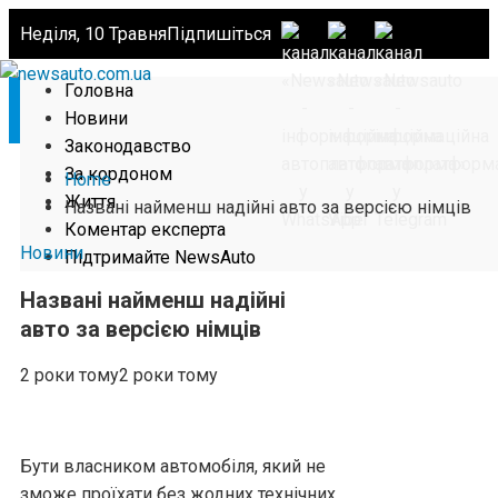
Неділя, 10 Травня
Підпишіться
Головна
Новини
Законодавство
За кордоном
Home
Життя
Названі найменш надійні авто за версією німців
Коментар експерта
Новини
Підтримайте NewsAuto
Названі найменш надійні
авто за версією німців
2 роки тому
2 роки тому
Бути власником автомобіля, який не
зможе проїхати без жодних технічних