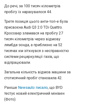
До речі, за 100 тисяч кілометрів
пробігу їх нарахувалося 44.
Третя позиція цього анти-топ-е була
присвоєна Audi Q3 2.0 TDi Quattro.
Кросовер зламався на пробігу 27
тисяч кілометрів через відмову
лямбда-зонда, а приблизно на 52
тисячах км зіткнувся з несправністю
системи рециркуляції газів, що
відпрацювали.
Загальна кількість відмов машини за
стотисячний пробіг становила 42.
Раніше
Newsauto писало
, що BYD
тестує новий електричний мінівен
(Фото).