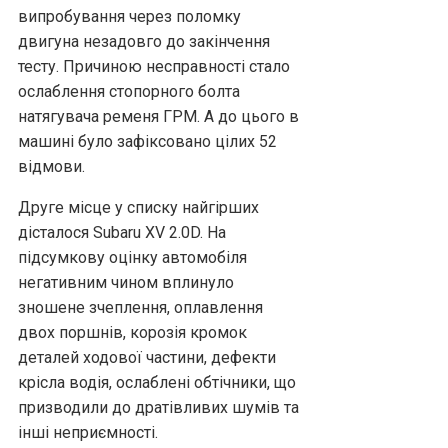
випробування через поломку
двигуна незадовго до закінчення
тесту. Причиною несправності стало
ослаблення стопорного болта
натягувача ременя ГРМ. А до цього в
машині було зафіксовано цілих 52
відмови.
Друге місце у списку найгірших
дісталося Subaru XV 2.0D. На
підсумкову оцінку автомобіля
негативним чином вплинуло
зношене зчеплення, оплавлення
двох поршнів, корозія кромок
деталей ходової частини, дефекти
крісла водія, ослаблені обтічники, що
призводили до дратівливих шумів та
інші неприємності.