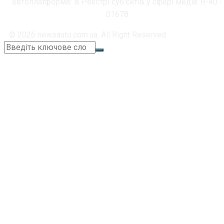
автоплатформа" в Реєстрі суб'єктів у сфері медіа: R-40 -
01678
© 2026 newsauto.com.ua. All Right Reserved.